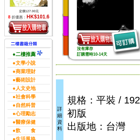
定價127.00元
HK$101.6
8
折優惠：
沒有庫存
●二樓推薦
訂購需時10-14天
●文學小說
●商業理財
●藝術設計
●人文史地
●社會科學
規格：平裝 / 192頁
●自然科普
詳
初版
●心理勵志
細
●醫療保健
資
出版地：台灣
料
●飲 食
●生活風格