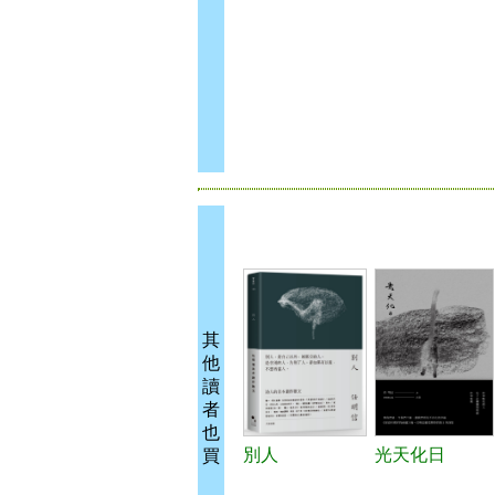
其
他
讀
者
也
別人
光天化日
買