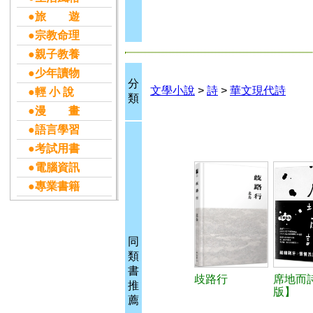
●旅 遊
●宗教命理
●親子教養
●少年讀物
分
文學小說
>
詩
>
華文現代詩
●輕 小 說
類
●漫 畫
●語言學習
●考試用書
●電腦資訊
●專業書籍
同
類
書
歧路行
席地而
推
版】
薦