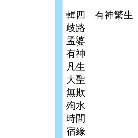
輯四 有神繁生
歧路
孟婆
有神
凡生
大聖
無欺
殉水
時間
宿緣