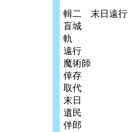
輯二 末日遠行
盲城
軌
遠行
魔術師
倖存
取代
末日
遺民
伴郎