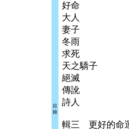
好命
大人
妻子
冬雨
求死
天之驕子
絕滅
傳訛
詩人
目
錄
輯三 更好的命