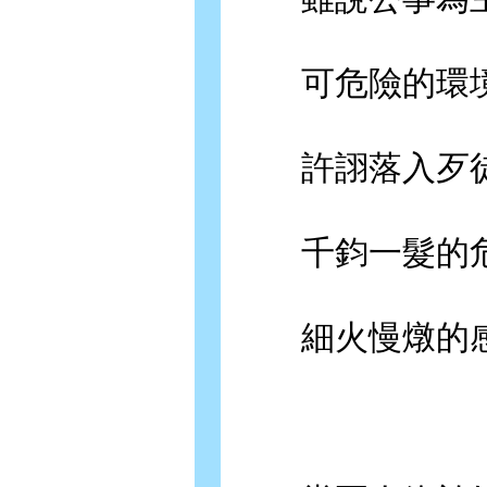
可危險的環境
許詡落入歹徒
千鈞一髮的危
細火慢燉的感