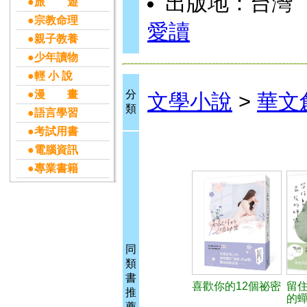
出版地：台灣
●旅 遊
●宗教命理
愛讀
●親子教養
●少年讀物
●輕 小 說
●漫 畫
分
文學小說
>
華文
類
●語言學習
●考試用書
●電腦資訊
●專業書籍
同
類
書
喜歡你的12個祕密
留
推
的
薦