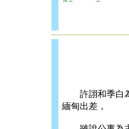
許詡和季白為
緬甸出差，
雖說公事為主