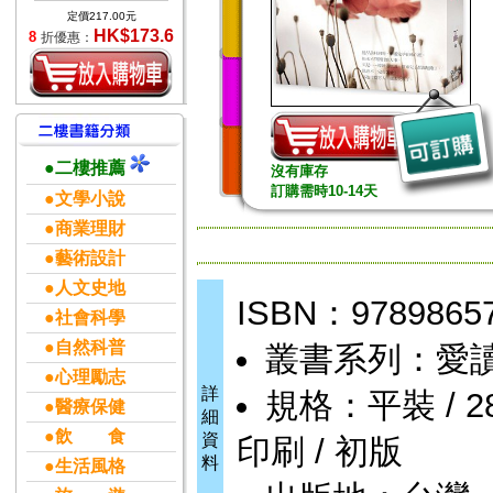
定價217.00元
HK$173.6
8
折優惠：
●二樓推薦
沒有庫存
訂購需時10-14天
●文學小說
●商業理財
●藝術設計
●人文史地
ISBN：9789865
●社會科學
●自然科普
叢書系列：愛
●心理勵志
詳
規格：平裝 / 288
●醫療保健
細
●飲 食
資
印刷 / 初版
料
●生活風格