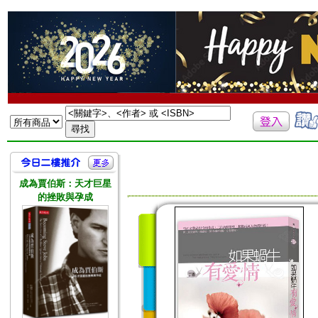
成為賈伯斯：天才巨星
的挫敗與孕成