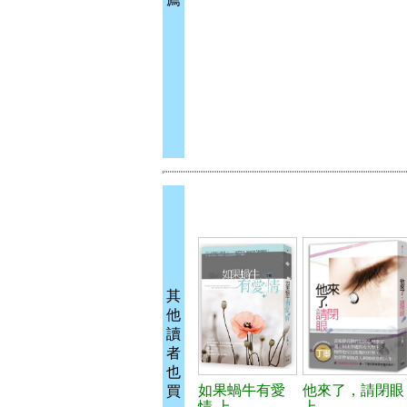
其
他
讀
者
也
如果蝸牛有愛
他來了，請閉眼
買
情 上
上