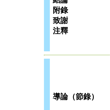
附錄
致謝
注釋
導論（節錄）