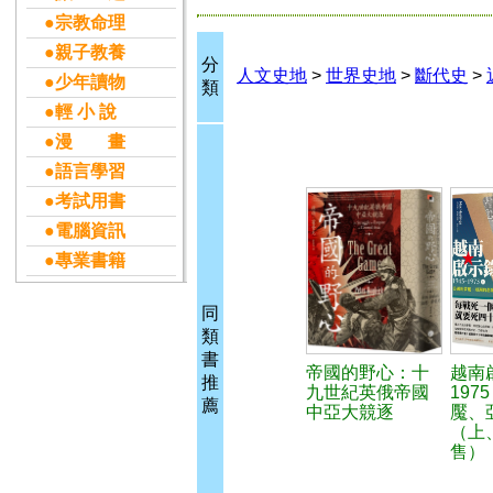
●宗教命理
●親子教養
分
人文史地
>
世界史地
>
斷代史
>
●少年讀物
類
●輕 小 說
●漫 畫
●語言學習
●考試用書
●電腦資訊
●專業書籍
同
類
書
帝國的野心：十
越南啟
推
九世紀英俄帝國
197
薦
中亞大競逐
魘、
（上
售）