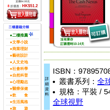
定價64.00元
HK$51.2
8
折優惠：
●二樓推薦
沒有庫存
●文學小說
訂購需時10-14天
●商業理財
●藝術設計
●人文史地
●社會科學
ISBN：9789570
●自然科普
詳
叢書系列：
全
●心理勵志
細
●醫療保健
資
規格：平裝 / 54
料
●飲 食
全球視野
●生活風格
●旅 遊