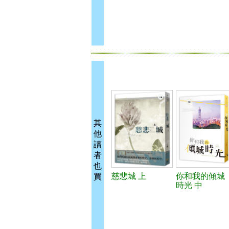
其
他
讀
者
也
慈悲城 上
你和我的傾城
買
時光 中