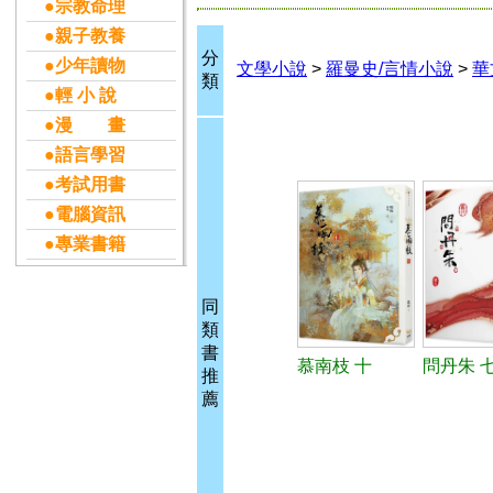
●宗教命理
●親子教養
分
●少年讀物
文學小說
>
羅曼史/言情小說
>
華
類
●輕 小 說
●漫 畫
●語言學習
●考試用書
●電腦資訊
●專業書籍
同
類
書
慕南枝 十
問丹朱 七
推
薦