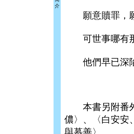
介
願意贖罪，願
可世事哪有那
他們早已深陷
本書另附番外
儂〉、〈白安安
與慕善〉。