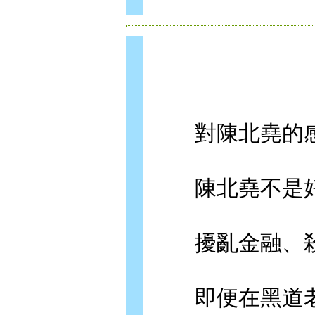
對陳北堯的感
陳北堯不是好
擾亂金融、殺
即便在黑道老