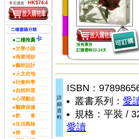
HK$74.4
8
折優惠：
●二樓推薦
沒有庫存
●文學小說
訂購需時10-14天
●商業理財
●藝術設計
●人文史地
●社會科學
ISBN：9789865
●自然科普
詳
叢書系列：
愛
●心理勵志
細
●醫療保健
資
規格：平裝 / 320
●飲 食
料
●生活風格
愛讀
●旅 遊