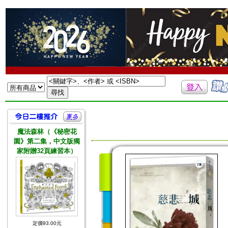
魔法森林（《秘密花
園》第二集，中文版獨
家附贈32頁練習本）
定價93.00元