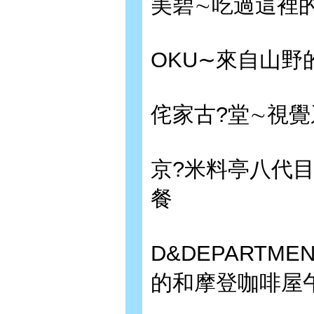
美碧∼吃過這裡
OKU∼來自山野
侘家古?堂∼視
京?米料亭八代
餐
D&DEPARTME
的和摩登咖啡屋