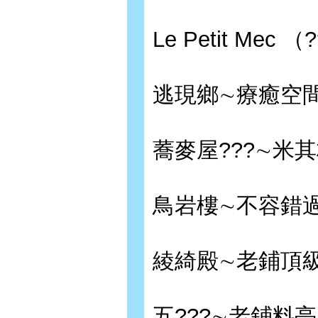
Le Petit Me
逃現鄉∼療癒空
蕎麥屋???∼米
鳥岩樓∼不容錯
綾綺殿∼老鋪頂
五???∼老鋪料