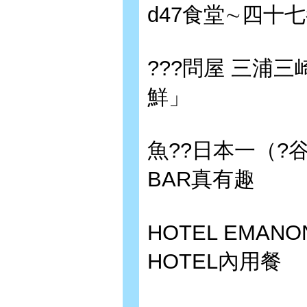
d47食堂∼四十
???問屋 三浦
鮮」
魚??日本一（?谷道
BAR真有趣
HOTEL EMA
HOTEL內用餐