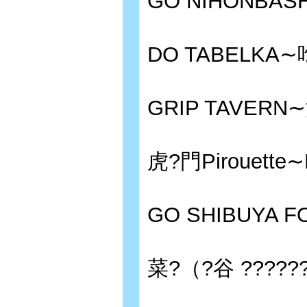
GO NIHONBAS
DO TABELK
GRIP TAVE
虎?門Pirouette∼E
GO SHIBUYA 
菜?（?谷 ???