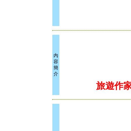
內
容
簡
介
旅遊作家