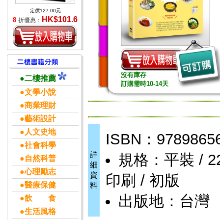
定價127.00元
HK$101.6
8
折優惠：
沒有庫存
●二樓推薦
訂購需時10-14天
●文學小說
●商業理財
●藝術設計
●人文史地
ISBN：9789865
●社會科學
詳
規格：平裝 / 224
●自然科普
細
●心理勵志
資
印刷 / 初版
●醫療保健
料
出版地：台灣
●飲 食
●生活風格