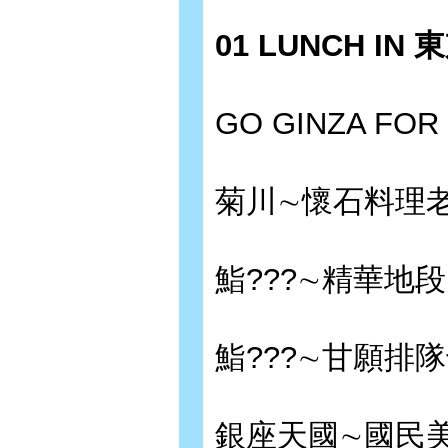
01 LUNCH IN 
GO GINZA FO
菊川∼懷石料理
鮨???∼精華地
鮨???∼甘願排
銀座天國∼國民