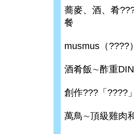
蕎麥、酒、肴??
餐
musmus（??
酒肴飯∼酢重DI
創作???「??
萬鳥∼頂級雞肉