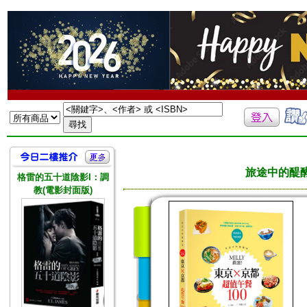
旅途中的醍醐
格雷的五十道陰影I：調
教(電影封面版)