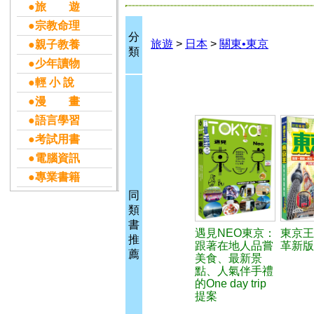
●旅 遊
●宗教命理
分
旅遊
>
日本
>
關東•東京
●親子教養
類
●少年讀物
●輕 小 說
●漫 畫
●語言學習
●考試用書
●電腦資訊
●專業書籍
同
類
書
遇見NEO東京：
東京王
推
跟著在地人品嘗
革新版
薦
美食、最新景
點、人氣伴手禮
的One day trip
提案