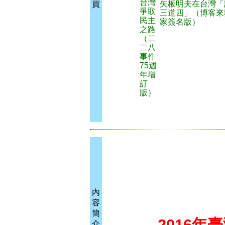
台灣
矢板明夫在台灣「
買
爭取
三道四」（博客來
民主
家簽名版）
之路
（二
二八
事件
75週
年增
訂
版）
內
容
簡
2016
介