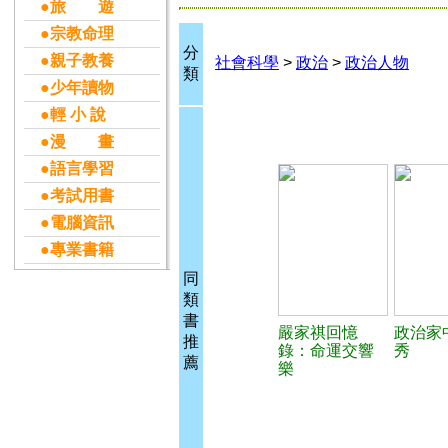
●旅 遊
●宗教命理
分
●親子教養
社會科學
>
政治
>
政治人物
類
●少年讀物
●輕 小 說
●漫 畫
●語言學習
●考試用書
●電腦資訊
●專業書籍
同
類
書
嚴家祺回憶
政治家
推
錄：命運交響
秀
薦
樂