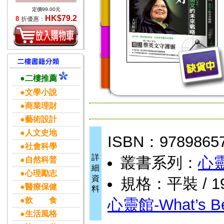
定價99.00元
HK$79.2
8
折優惠：
●二樓推薦
●文學小說
●商業理財
●藝術設計
●人文史地
ISBN：9789865
●社會科學
詳
叢書系列：
心靈
●自然科普
細
●心理勵志
資
規格：平裝 / 192
●醫療保健
料
●飲 食
心靈館-What’s Be
●生活風格