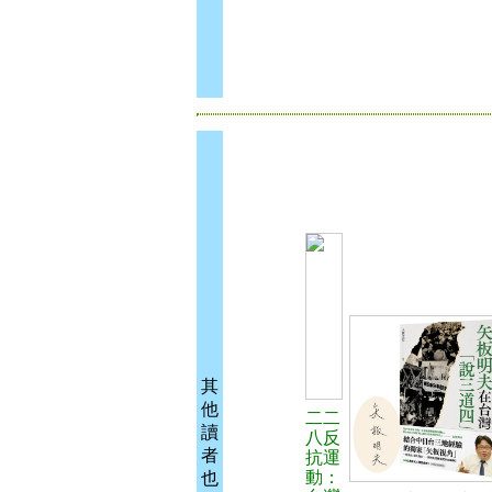
其
他
二二
讀
八反
者
抗運
動：
也