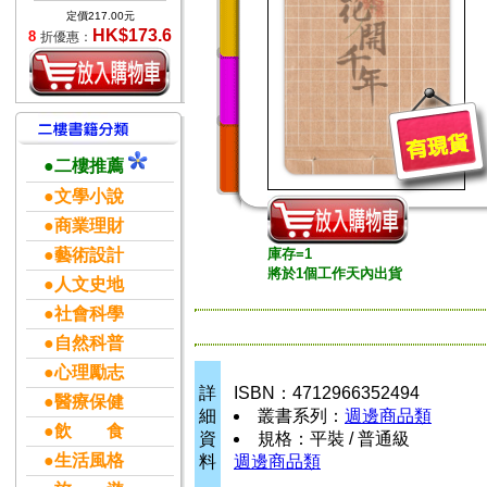
定價217.00元
HK$173.6
8
折優惠：
●二樓推薦
●文學小說
●商業理財
●藝術設計
庫存=1
將於1個工作天內出貨
●人文史地
●社會科學
●自然科普
●心理勵志
詳
ISBN：4712966352494
●醫療保健
細
叢書系列：
週邊商品類
●飲 食
資
規格：平裝 / 普通級
●生活風格
料
週邊商品類