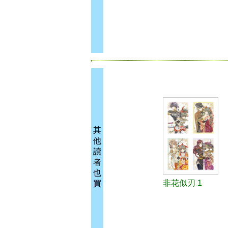
其
他
讀
者
也
非花似刃 1
買