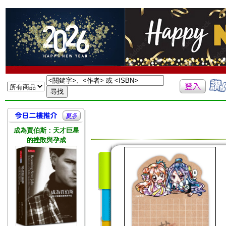
成為賈伯斯：天才巨星
的挫敗與孕成