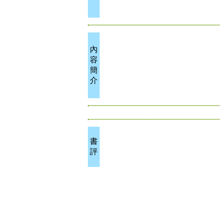
內
容
簡
介
書
評