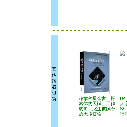
其
他
讀
者
也
職業占星全書：探
I 
買
索你的天賦、工作
大
取向、此生被賦予
SO
的天職使命
行