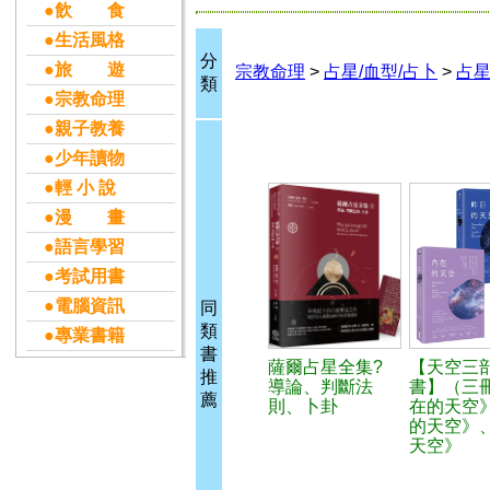
●飲 食
●生活風格
分
●旅 遊
宗教命理
>
占星/血型/占卜
>
占星
類
●宗教命理
●親子教養
●少年讀物
●輕 小 說
●漫 畫
●語言學習
●考試用書
●電腦資訊
同
類
●專業書籍
書
薩爾占星全集?
【天空三
推
導論、判斷法
書】（三
薦
則、卜卦
在的天空
的天空》
天空》