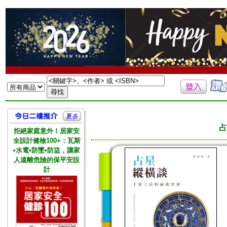
占
拒絕家庭意外！居家安
全設計健檢100+：瓦斯
•水電•防墜•防盜，讓家
人遠離危險的保平安設
計