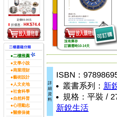
定價93.00元
HK$74.4
8
折優惠：
沒有庫存
訂購需時10-14天
●二樓推薦
●文學小說
●商業理財
ISBN：9789869
●藝術設計
詳
叢書系列：
新
●人文史地
細
●社會科學
資
規格：平裝 / 276
●自然科普
料
●心理勵志
新銳生活
●醫療保健