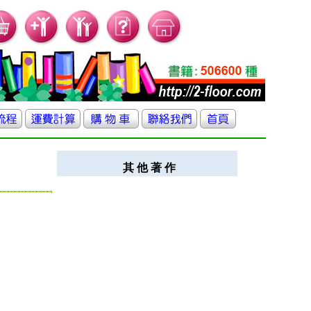
其 他 著 作