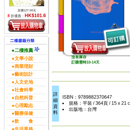
定價127.00元
HK$101.6
8
折優惠：
●二樓推薦
沒有庫存
●文學小說
訂購需時10-14天
●商業理財
●藝術設計
●人文史地
●社會科學
詳
ISBN：9789882370647
●自然科普
細
規格：平裝 / 364頁 / 15 x 21
●心理勵志
資
出版地：台灣
料
●醫療保健
●飲 食
●生活風格