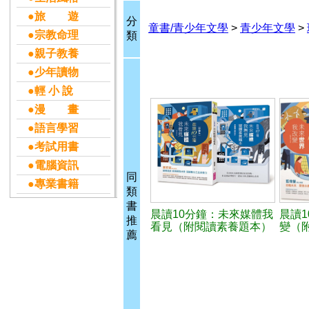
●旅 遊
分
童書/青少年文學
>
青少年文學
>
●宗教命理
類
●親子教養
●少年讀物
●輕 小 說
●漫 畫
●語言學習
●考試用書
●電腦資訊
同
●專業書籍
類
書
晨讀10分鐘：未來媒體我
晨讀
推
看見（附閱讀素養題本）
變（
薦