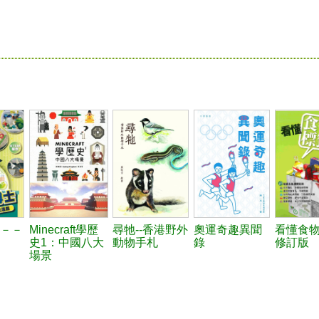
－－
Minecraft學歷
尋牠--香港野外
奧運奇趣異聞
看懂食
史1：中國八大
動物手札
錄
修訂版
場景