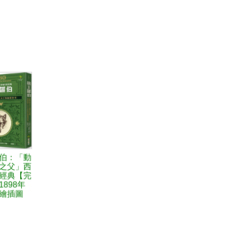
伯：「動
之父」西
經典【完
898年
繪插圖