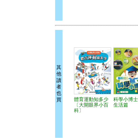
其
他
讀
者
也
體育運動知多少
科學小博士
買
〔大開眼界小百
生活篇
科〕