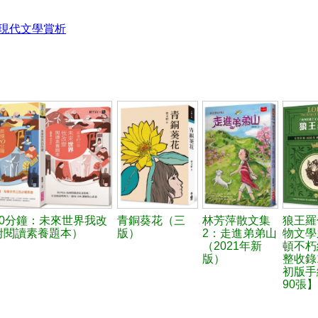
現代文學賞析
10分鐘：未來世界我改
青銅葵花（三
林芳萍散文集
狼王羅
附閱讀素養題本）
版）
2：走進弟弟山
物文學
（2021年新
頓不朽
版）
整收錄1
初版手
90張】