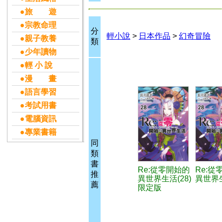
●旅 遊
●宗教命理
分
輕小說
>
日本作品
>
幻奇冒險
●親子教養
類
●少年讀物
●輕 小 說
●漫 畫
●語言學習
●考試用書
●電腦資訊
●專業書籍
同
類
書
Re:從零開始的
Re:從
推
異世界生活(28)
異世界生
薦
限定版