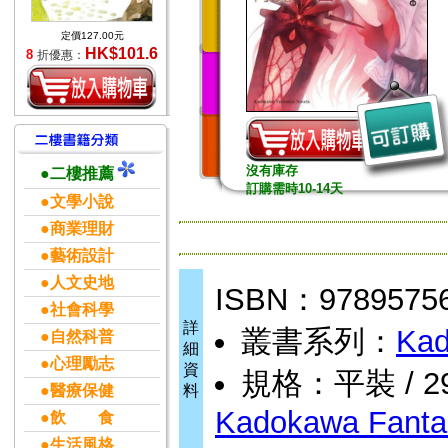
定價127.00元
HK$101.6
8
折優惠：
沒有庫存
●二樓推薦
訂購需時10-14天
●文學小說
●商業理財
●藝術設計
●人文史地
ISBN：9789575
●社會科學
詳
叢書系列：
Kad
●自然科普
細
●心理勵志
資
規格：平裝 / 292
●醫療保健
料
Kadokawa Fantas
●飲 食
●生活風格