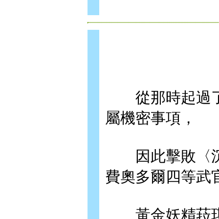
從那時起過了
屬機密事項，
因此擊敗〈沉
費奧多爾四等武
黃金妖精菈琪