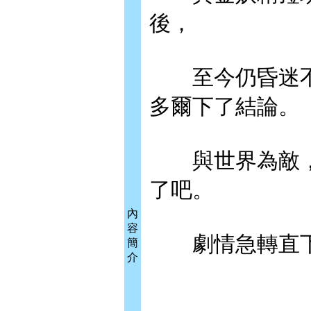
後，
至今仍昏迷不醒
多爾下了結論。
與世界為敵，
了吧。
內
容
劇情急轉直下
簡
介