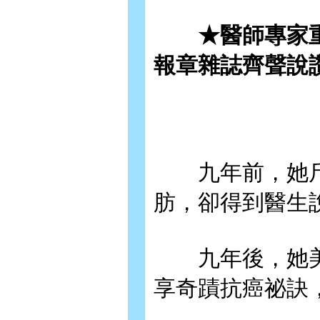
★醫師專家重
報章雜誌齊聲說
九年前，她斤
肪，卻得到醫生
九年後，她美
享奇蹟抗癌祕訣