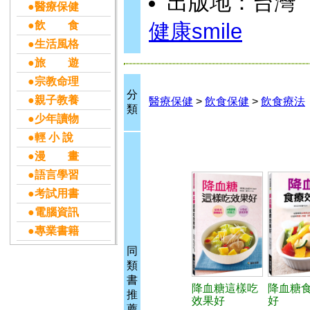
出版地：台灣
●醫療保健
●飲 食
健康smile
●生活風格
●旅 遊
●宗教命理
分
●親子教養
醫療保健
>
飲食保健
>
飲食療法
類
●少年讀物
●輕 小 說
●漫 畫
●語言學習
●考試用書
●電腦資訊
●專業書籍
同
類
書
降血糖這樣吃
降血糖
推
效果好
好
薦