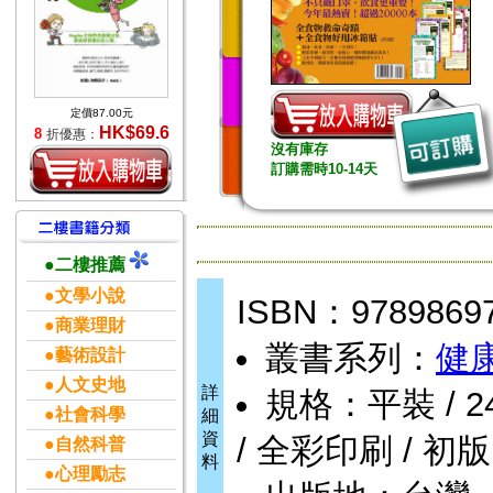
定價87.00元
HK$69.6
8
折優惠：
沒有庫存
訂購需時10-14天
●二樓推薦
●文學小說
ISBN：9789869
●商業理財
叢書系列：
健康
●藝術設計
●人文史地
詳
規格：平裝 / 240頁
●社會科學
細
資
/ 全彩印刷 / 初版
●自然科普
料
●心理勵志