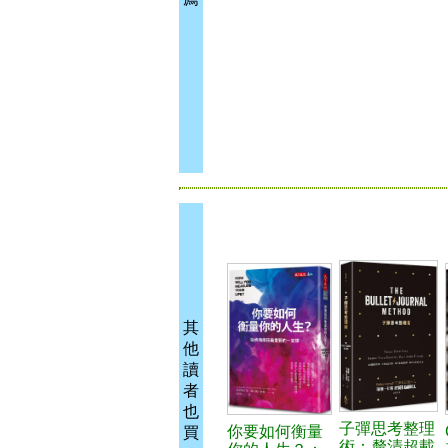
其
他
讀
者
也
子彈思考整理
你要如何衡量
買
術：釐清超載