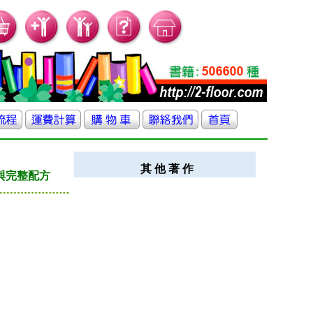
其 他 著 作
與完整配方