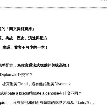
盡的「圖文資料寶庫」
源、典故、歷史、演進與配方
、翻譯、饕客不可少的一本！
整配方，為你直通法式糕點的美味高峰！
lomate外交官？
橡實泡芙Gland，還有離婚泡芙Divorce？
a biscuit和pate a genoise有什麼不同？
e」，只有底部和側面有麵團的糕點才稱為「tarte塔」。