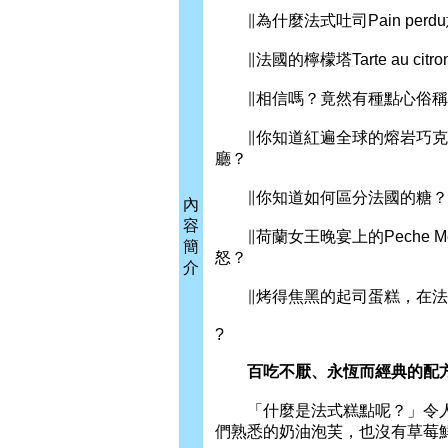
∥為什麼法式吐司Pain per
∥法國的檸檬塔Tarte au c
∥相信嗎？竟然有種點心俗稱
∥你知道紅遍全球的熔岩巧克力蛋糕Co
廳？
∥你知道如何區分法國的糖？沒有加
內
容
∥荷蘭女王晚宴上的Peche Me
簡
怒？
介
∥烤得焦黑的起司蛋糕，在法國不叫
?
百吃不厭、永恆而經典的配
「什麼是法式糕點呢？」令人
們熟悉的奶油泡芙，也沒有草莓