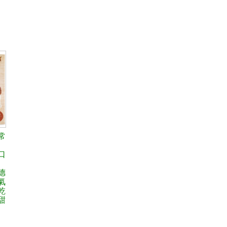
常
口
德
氣
乾
甜