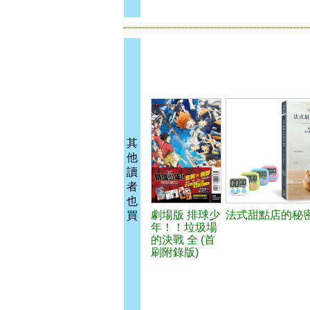
其
他
讀
者
也
劇場版 排球少
法式甜點店的秘
買
年！！垃圾場
的決戰 全 (首
刷附錄版)