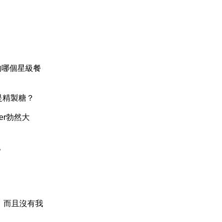
）的哪個星級餐
是精製糖？
er勃然大
。
。而且沒有我