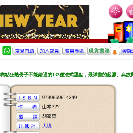
糕點狂熱份子不能錯過的132種法式甜點，最詳盡的起源、典故
9789869814249
山本???
胡家齊
大境