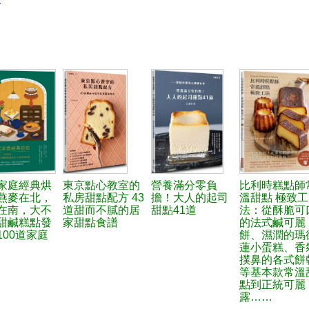
家庭經典烘
東京點心教室的
營養滿分零負
比利時糕點師
燕麥在北，
私房甜點配方 43
擔！大人的起司
溫甜點 極致工
在南，大不
道甜而不膩的居
甜點41道
法：從酥脆可
甜鹹糕點發
家甜點食譜
的法式鹹可麗
100道家庭
餅、濕潤的瑪
蓮小蛋糕、香
撲鼻的各式餅
等基本款常溫
點到正統可麗
露……