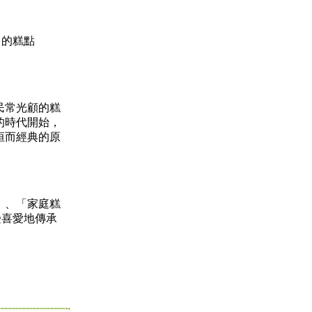
售的糕點
民常光顧的糕
的時代開始，
恒而經典的原
」、「家庭糕
受喜愛地傳承