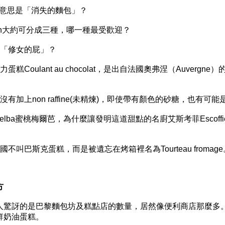
du意思是「消失的麵包」？
itron大約可分成三種，哪一種最受歡迎？
「修女的屁」？
ulant au chocolat，是出自法國奧弗涅（Auvergne
上non raffine(未精煉)，即使帶有顏色的砂糖，也有可能
lba蜜桃梅爾芭，為什麼讓發明這道甜點的名廚艾斯考菲Escoffi
巴斯克蛋糕，而是被遺忘在烤箱裡名為Tourteau fromage
方
驚訝的是巴黎麵包坊及糕點店的數量，居然像便利商店那麼多
鮮奶油蛋糕。