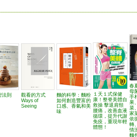
春
母
１天１式保健
密法則
觀看的方式
麵的科學：麵粉
手
康！整脊美體自
Ways of
如何創造豐富的
果
救操 擊退肩頸
Seeing
口感、香氣和美
菜
腰痛，改善血液
味
家
循環，提升代謝
依
免疫，重現年輕
轉
體態！
情
麵