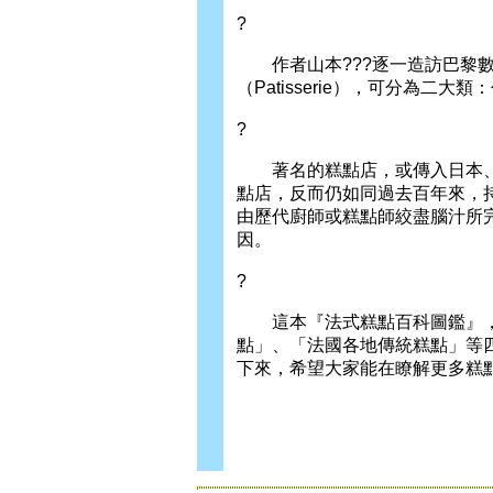
?
作者山本???逐一造訪巴黎數
（Patisserie），可分為
?
著名的糕點店，或傳入日本、
點店，反而仍如同過去百年來，
由歷代廚師或糕點師絞盡腦汁所
因。
?
這本『法式糕點百科圖鑑』，
點」、「法國各地傳統糕點」等
下來，希望大家能在瞭解更多糕