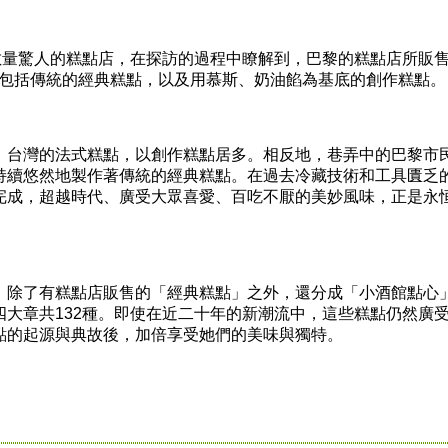
量驚人的糕點店，在探訪的過程中瞭解到，巴黎的糕點店所販
二大類：包括傳統的經典糕點，以及用慕斯、奶油餡為基底的創作糕點。
台灣的法式糕點，以創作糕點居多。相反地，巷弄中的巴黎市
持續悠然地製作著傳統的經典糕點。在過去冷藏技術和工具匱乏
完成，超越時代、廣受大眾喜愛、百吃不厭的美妙風味，正是永
除了有糕點店販售的「經典糕點」之外，還分成「小酒館點心
四大章共132種。即使在近二十年的新潮流中，這些糕點仍然廣
點的起源與典故後，加倍享受她們的美味與獨特。