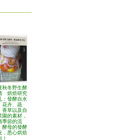
夏秋冬野生酵
菌 烘焙研究
札：發酵自水
、花卉、蔬
、香草以及自
菜園的素材，
循季節的流
、酵母的發酵
況，悉心烘焙
包！