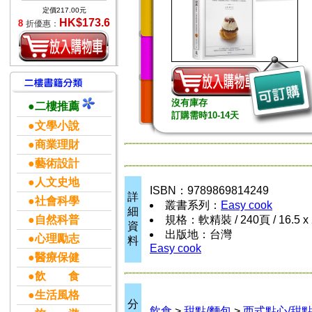
定價217.00元
HK$173.6
8
折優惠：
沒有庫存
●二樓推薦
訂購需時10-14天
●文學小說
●商業理財
●藝術設計
●人文史地
ISBN：9789869814249
詳
●社會科學
叢書系列：
Easy cook
細
●自然科普
規格：軟精裝 / 240頁 / 16.5 x 
資
出版地：台灣
●心理勵志
料
Easy cook
●醫療保健
●飲 食
●生活風格
分
飲食
>
甜點/麵包
>
西式點心/甜