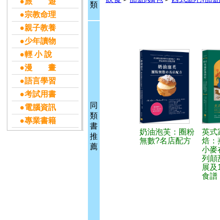
●旅 遊
類
●宗教命理
●親子教養
●少年讀物
●輕 小 說
●漫 畫
●語言學習
●考試用書
同
●電腦資訊
類
●專業書籍
書
奶油泡芙：圈粉
英式
推
無數?名店配方
焙：
薦
小麥
列顛
展及
食譜