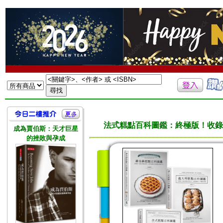
法式糕點百科圖鑑：終極版！收錄
成為賈伯斯：天才巨星
的挫敗與孕成