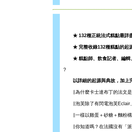
★ 132種正統法式糕點最詳
★ 完整收錄132種糕點的起
★ 糕點師、飲食記者、編輯
?
以詳細的起源與典故，加上完
∥為什麼卡士達布丁的法文是Dip
∥泡芙除了有閃電泡芙Eclair、
∥一樣以雞蛋＋砂糖＋麵粉構成的pate 
∥你知道嗎？在法國沒有「派pi