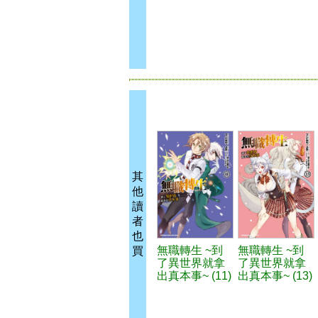
其
他
讀
者
也
無職轉生 ~到
無職轉生 ~到
買
了異世界就拿
了異世界就拿
出真本事~ (11)
出真本事~ (13)