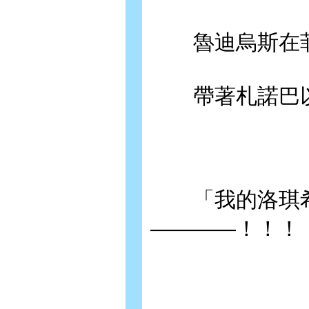
魯迪烏斯在菲
帶著札諾巴以
「我的洛琪希
————！！！