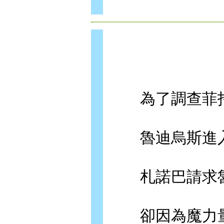
為了調查菲托
魯迪烏斯進入
札諾巴請求魯
卻因為魔力量