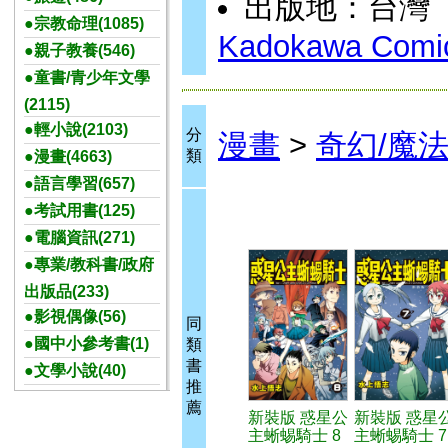
出版地：台灣
●宗教命理(1085)
Kadokawa Comic
●親子教養(546)
●童書/青少年文學
(2115)
●輕小說(2103)
分
漫畫
>
奇幻/魔
類
●漫畫(4663)
●語言學習(657)
●考試用書(125)
●電腦資訊(271)
●專業/教科書/政府
出版品(233)
●影視偶像(56)
同
●國中小參考書(1)
類
書
●文學小說(40)
推
薦
新裝版 惑星公
新裝版 惑星
主蜥蜴騎士 8
主蜥蜴騎士 7