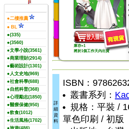
●二樓推薦
● BL
●(335)
●(3560)
庫存=1
●文學小說(3561)
將於1個工作天內出貨
●商業理財(2914)
●藝術設計(1301)
●人文史地(969)
ISBN：9786263
●社會科學(688)
●自然科普(368)
叢書系列：
Kad
●心理勵志(1850)
詳
規格：平裝 / 164頁
●醫療保健(950)
細
●飲食(1012)
資
單色印刷 / 初版
●生活風格(1702)
料
●旅遊(486)