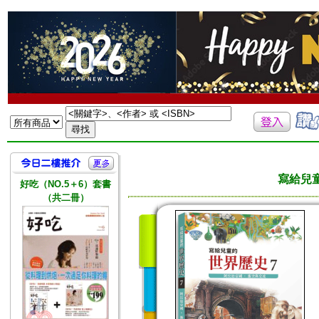
寫給兒
好吃（NO.5＋6）套書
（共二冊）