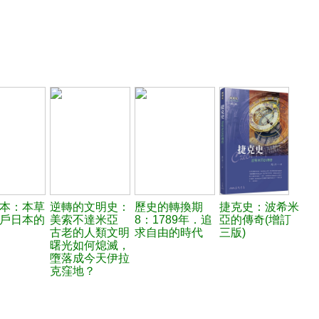
本：本草
逆轉的文明史：
歷史的轉換期
捷克史：波希米
戶日本的
美索不達米亞
8：1789年．追
亞的傳奇(增訂
古老的人類文明
求自由的時代
三版)
曙光如何熄滅，
墮落成今天伊拉
克窪地？