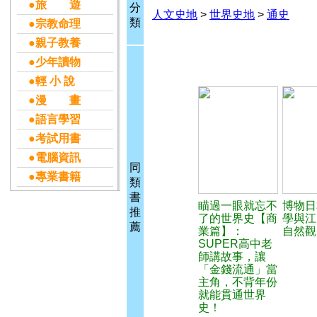
●旅 遊
分
人文史地
>
世界史地
>
通史
類
●宗教命理
●親子教養
●少年讀物
●輕 小 說
●漫 畫
●語言學習
●考試用書
●電腦資訊
同
●專業書籍
類
書
瞄過一眼就忘不
博物日
推
了的世界史【商
學與江
薦
業篇】：
自然觀
SUPER高中老
師講故事，讓
「金錢流通」當
主角，不背年份
就能貫通世界
史！