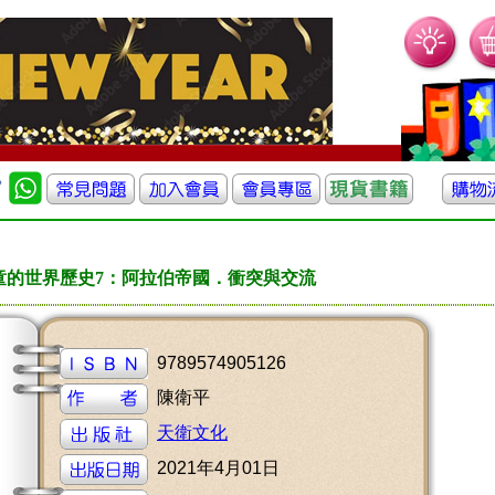
童的世界歷史7：阿拉伯帝國．衝突與交流
9789574905126
陳衛平
天衛文化
2021年4月01日