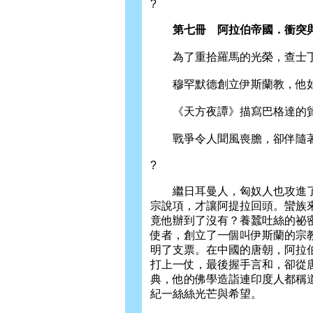
?
第七冊 阿拉伯帝國．衝突
為了重拾羅馬的光榮，查士丁
穆罕默德創立伊斯蘭教，他如
《天方夜譚》描寫巴格達的貿
戰爭令人聞風喪膽，卻伴隨著
?
繼日耳曼人，匈奴人也攻進了
宗說項，才讓阿提拉回頭。蠻族
竟他辦到了沒有？養蠶吐絲的祕
使者，創立了一個叫伊斯蘭的宗
明了支票。在中國的唐朝，阿拉
打上一仗，最後握手言和，卻從
典，他的佛學造詣連印度人都稱
紀一絲絲光芒與希望。