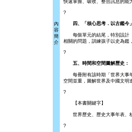
快速掌握、吸收、整合訊息的能
?
四、「核心思考．以古鑑今」
內
容
每個單元的結尾，特別設計「
簡
相關的問題，訓練孩子以史為鑑
介
?
五、時間和空間圖解歷史：
每冊附有該時期「世界大事年
空間並重，圖解世界及中國文明
?
【本書關鍵字】
世界歷史、歷史大事年表、核
?