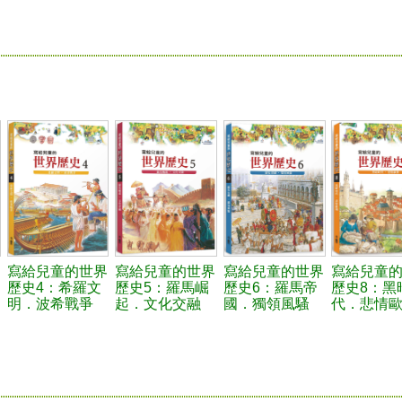
寫給兒童的世界
寫給兒童的世界
寫給兒童的世界
寫給兒童
歷史4：希羅文
歷史5：羅馬崛
歷史6：羅馬帝
歷史8：黑
明．波希戰爭
起．文化交融
國．獨領風騷
代．悲情