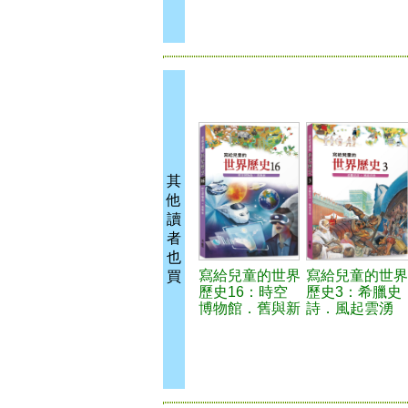
其
他
讀
者
也
寫給兒童的世界
寫給兒童的世界
買
歷史16：時空
歷史3：希臘史
博物館．舊與新
詩．風起雲湧