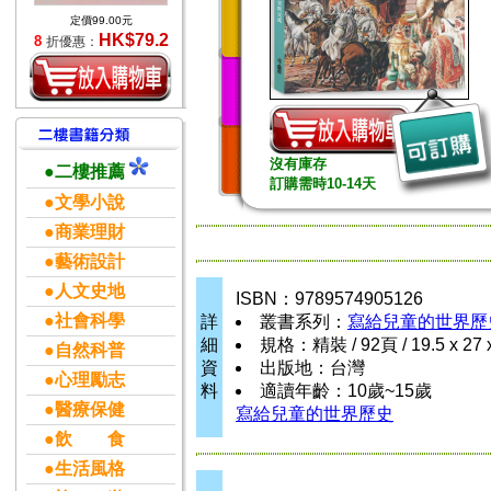
定價99.00元
HK$79.2
8
折優惠：
沒有庫存
●二樓推薦
訂購需時10-14天
●文學小說
●商業理財
●藝術設計
●人文史地
ISBN：9789574905126
●社會科學
詳
叢書系列：
寫給兒童的世界歷
細
規格：精裝 / 92頁 / 19.5 x 27
●自然科普
資
出版地：台灣
●心理勵志
料
適讀年齡：10歲~15歲
●醫療保健
寫給兒童的世界歷史
●飲 食
●生活風格