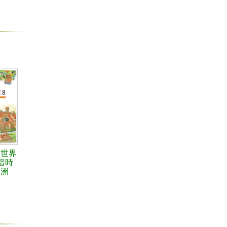
的世界
暗時
歐洲