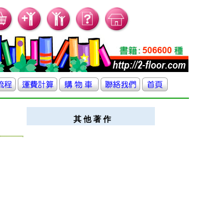
其 他 著 作