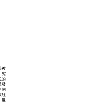
賴教
，究
拉的
還發
唐朝
教經
中世