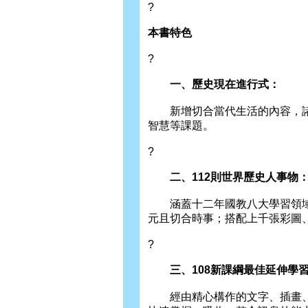
?
本書特色
?
一、歷史現在進行式：
新增切合當代生活的內容，諸
智慧等課題。
?
二、112則世界歷史人事物
涵蓋十二年國教八大學習領域
元且切合時事；搭配上千張彩圖
?
三、108新課綱最佳延伸學
經由精心構作的文字、插畫、