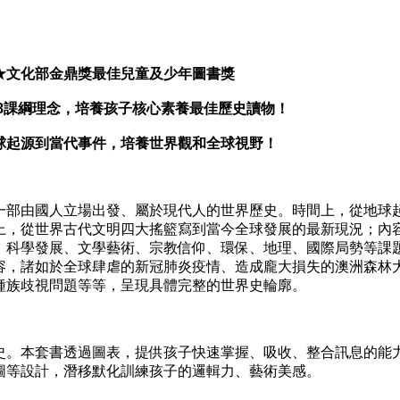
★文化部金鼎獎最佳兒童及少年圖書獎
08課綱理念，培養孩子核心素養最佳歷史讀物！
球起源到當代事件，培養世界觀和全球視野！
部由國人立場出發、屬於現代人的世界歷史。時間上，從地球
上，從世界古代文明四大搖籃寫到當今全球發展的最新現況；內
、科學發展、文學藝術、宗教信仰、環保、地理、國際局勢等課
容，諸如於全球肆虐的新冠肺炎疫情、造成龐大損失的澳洲森林
種族歧視問題等等，呈現具體完整的世界史輪廓。
。本套書透過圖表，提供孩子快速掌握、吸收、整合訊息的能
圖等設計，潛移默化訓練孩子的邏輯力、藝術美感。