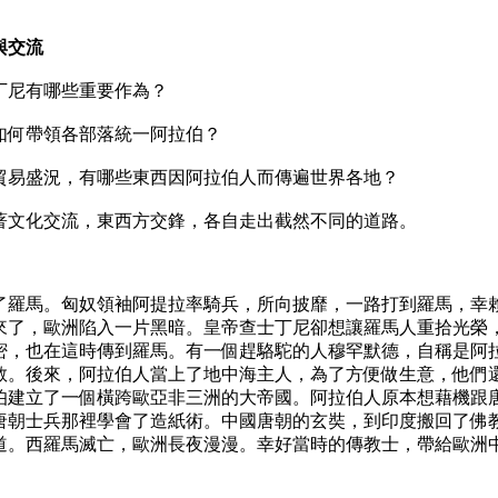
與交流
尼有哪些重要作為？
何帶領各部落統一阿拉伯？
易盛況，有哪些東西因阿拉伯人而傳遍世界各地？
文化交流，東西方交鋒，各自走出截然不同的道路。
羅馬。匈奴領袖阿提拉率騎兵，所向披靡，一路打到羅馬，幸
來了，歐洲陷入一片黑暗。皇帝查士丁尼卻想讓羅馬人重拾光榮
密，也在這時傳到羅馬。有一個趕駱駝的人穆罕默德，自稱是阿
教。後來，阿拉伯人當上了地中海主人，為了方便做生意，他們
伯建立了一個橫跨歐亞非三洲的大帝國。阿拉伯人原本想藉機跟
唐朝士兵那裡學會了造紙術。中國唐朝的玄奘，到印度搬回了佛
道。西羅馬滅亡，歐洲長夜漫漫。幸好當時的傳教士，帶給歐洲