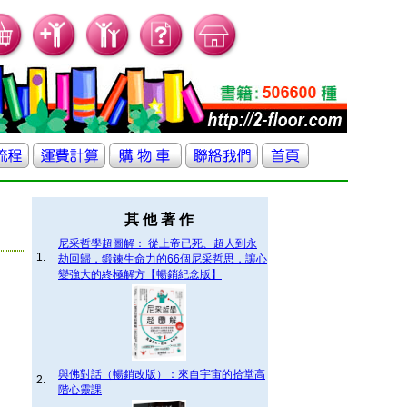
其 他 著 作
尼采哲學超圖解： 從上帝已死、超人到永
1.
劫回歸，鍛鍊生命力的66個尼采哲思，讓心
變強大的終極解方【暢銷紀念版】
與佛對話（暢銷改版）：來自宇宙的拾堂高
2.
階心靈課