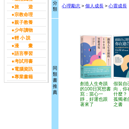
分
心理勵志
>
個人成長
>
心靈成長
●旅 遊
類
●宗教命理
●親子教養
●少年讀物
●輕 小 說
●漫 畫
●語言學習
●考試用書
同
●電腦資訊
類
●專業書籍
書
創造人生奇蹟
假裝自
推
的100日冥想書
向，你
薦
寫：當心一
什麼？
靜，好運也跟
孤獨者
著來了
之書