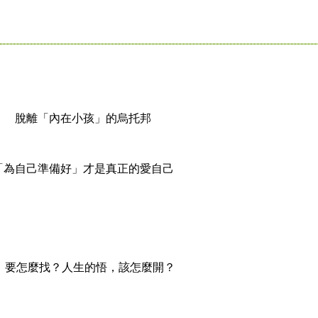
脫離「內在小孩」的烏托邦
「為自己準備好」才是真正的愛自己
，要怎麼找？人生的悟，該怎麼開？