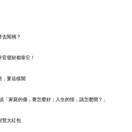
要去闖禍？
升官發財都靠它！
悟，要這樣開
再談「家庭的傷，要怎麼好；人生的悟，該怎麼開？」
智慧大紅包