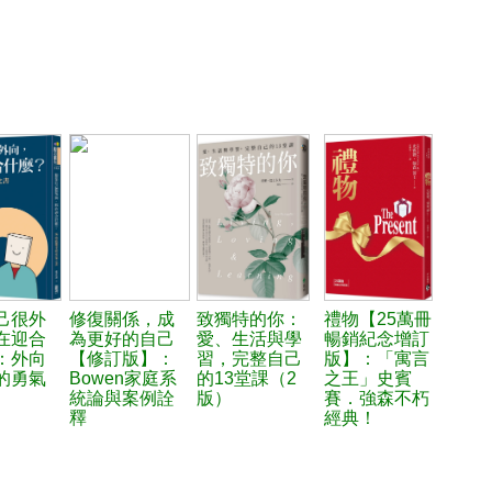
己很外
修復關係，成
致獨特的你：
禮物【25萬冊
在迎合
為更好的自己
愛、生活與學
暢銷紀念增訂
：外向
【修訂版】：
習，完整自己
版】：「寓言
的勇氣
Bowen家庭系
的13堂課（2
之王」史賓
統論與案例詮
版）
賽．強森不朽
釋
經典！