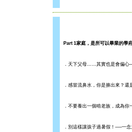
Part 1
家庭，是所可以畢業的學
．天下父母……其實也是會偏心
．感冒流鼻水，你是擤出來？還
．不要養出一個啃老族，成為你
．別這樣讓孩子過暑假！──一