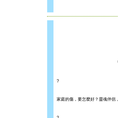
?
家庭的傷，要怎麼好？靈魂伴侶
?