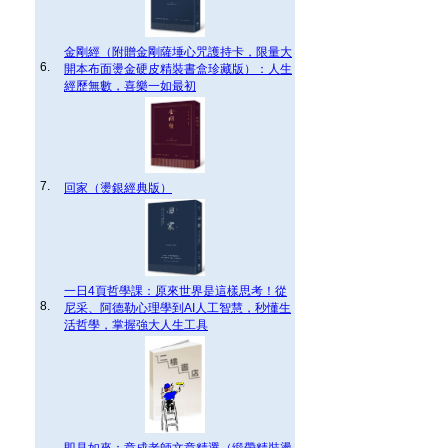
金剛經（附贈金剛薩埵心咒護持卡，限量大
6.
開本布面燙金硬皮精裝書盒珍藏版）：人生
經歷無數，喜樂一如最初
7.
回家（燙銀經典版）
一日4頁哲學課：原來世界是這樣思考！從
8.
尼采、阿德勒心理學到AI人工智慧，秒懂生
活哲學，掌握強大人生工具