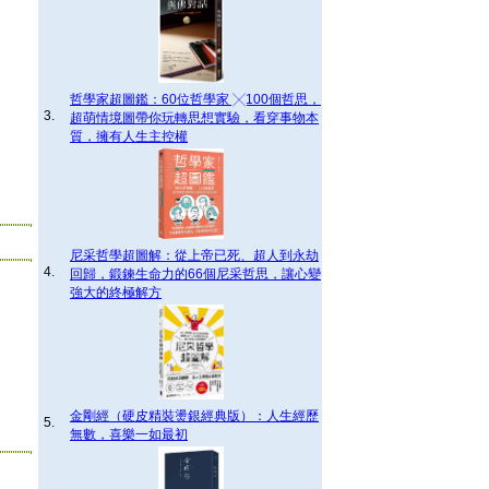
哲學家超圖鑑：60位哲學家 ╳100個哲思，
3.
超萌情境圖帶你玩轉思想實驗，看穿事物本
質，擁有人生主控權
尼采哲學超圖解：從上帝已死、超人到永劫
4.
回歸，鍛鍊生命力的66個尼采哲思，讓心變
強大的終極解方
金剛經（硬皮精裝燙銀經典版）：人生經歷
5.
無數，喜樂一如最初