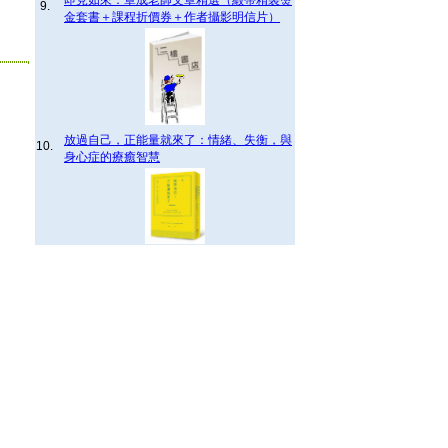
即見如來：章成老師文章精選（緞帶精裝燙
9.
金套書＋課程折價券＋作者攝影明信片）
放過自己，正能量就來了：情緒、失衡，與
10.
身心症的療癒智慧