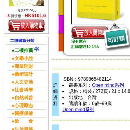
定價127.00元
HK$101.6
8
折優惠：
沒有庫存
訂購需時10-14天
●二樓推薦
●文學小說
●商業理財
●藝術設計
ISBN：9789865482114
●人文史地
詳
叢書系列：
Open mind系列
●社會科學
細
規格：精裝 / 272頁 / 21 x 14.
資
出版地：台灣
●自然科普
料
適讀年齡：0歲~99歲
●心理勵志
Open mind系列
●醫療保健
●飲 食
●生活風格