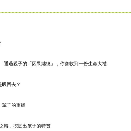
府
──通過親子的「因果纏繞」，你會收到一份生命大禮
是吸回去？
一輩子的重擔
念之轉，挖掘出孩子的特質