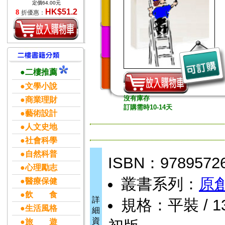
定價64.00元
HK$51.2
8
折優惠：
●二樓推薦
●文學小說
沒有庫存
●商業理財
訂購需時10-14天
●藝術設計
●人文史地
●社會科學
●自然科普
ISBN：9789572
●心理勵志
叢書系列：
原
●醫療保健
●飲 食
詳
規格：平裝 / 13 
●生活風格
細
資
●旅 遊