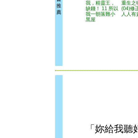
我，精靈王，
重生之
推
缺錢！ 11 所以
(04)
薦
我一朝落難小
人人有
黑屋
「妳給我聽好