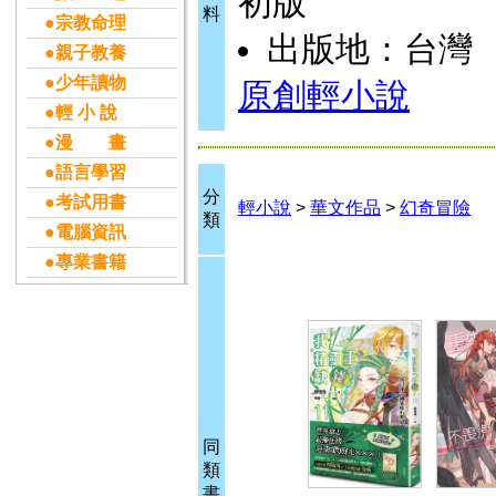
初版
料
●宗教命理
出版地：台灣
●親子教養
●少年讀物
原創輕小說
●輕 小 說
●漫 畫
●語言學習
分
●考試用書
輕小說
>
華文作品
>
幻奇冒險
類
●電腦資訊
●專業書籍
同
類
書