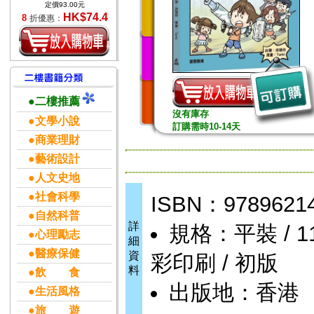
定價93.00元
HK$74.4
8
折優惠：
●二樓推薦
沒有庫存
●文學小說
訂購需時10-14天
●商業理財
●藝術設計
●人文史地
●社會科學
ISBN：9789621
●自然科普
詳
規格：平裝 / 112
●心理勵志
細
●醫療保健
資
彩印刷 / 初版
料
●飲 食
出版地：香港
●生活風格
●旅 遊