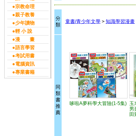
●宗教命理
●親子教養
分
童書/青少年文學
>
知識學習漫畫
●少年讀物
類
●輕 小 說
●漫 畫
●語言學習
●考試用書
●電腦資訊
●專業書籍
同
類
書
哆啦A夢科學大冒險(1-5集)
玉
推
男
薦
田