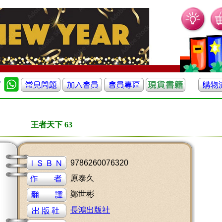
王者天下 63
9786260076320
原泰久
鄭世彬
長鴻出版社