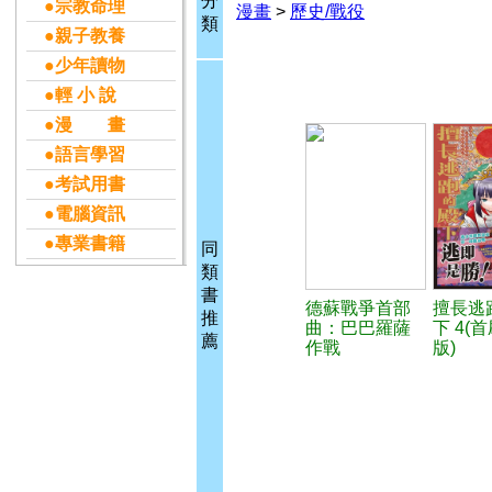
分
●宗教命理
漫畫
>
歷史/戰役
類
●親子教養
●少年讀物
●輕 小 說
●漫 畫
●語言學習
●考試用書
●電腦資訊
●專業書籍
同
類
書
德蘇戰爭首部
擅長逃
推
曲：巴巴羅薩
下 4(
薦
作戰
版)