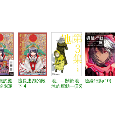
跑的殿
擅長逃跑的殿
地。—關於地
邊緣行動(10)
首刷限定
下 4
球的運動—(03)