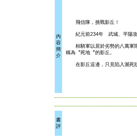
飛信隊，挑戰影丘！
紀元前234年 武城、平陽攻
內
容
桓騎軍以居於劣勢的八萬軍隊
簡
稱為〝死地〞的影丘。
介
在影丘這邊，只見陷入瀕死狀
書
評