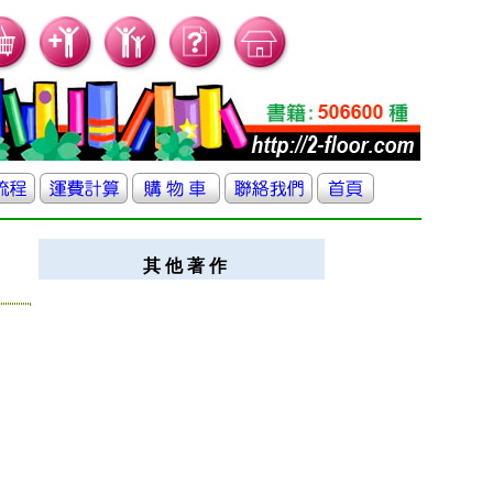
其 他 著 作