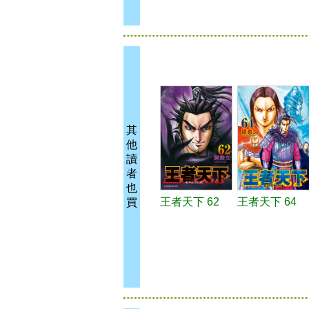
其
他
讀
者
也
王者天下 62
王者天下 64
買