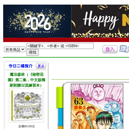
魔法森林（《秘密花
園》第二集，中文版獨
家附贈32頁練習本）
定價93.00元