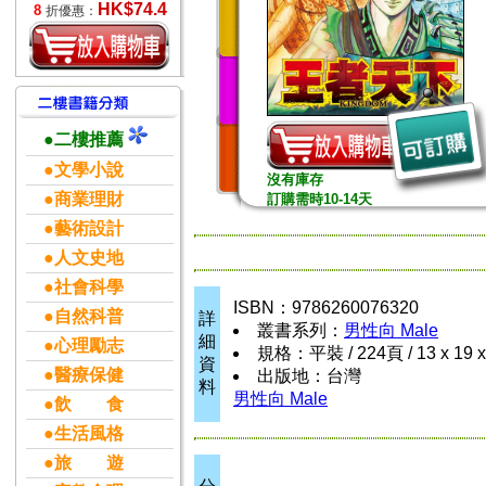
HK$74.4
8
折優惠：
●二樓推薦
●文學小說
沒有庫存
●商業理財
訂購需時10-14天
●藝術設計
●人文史地
●社會科學
ISBN：9786260076320
●自然科普
詳
叢書系列：
男性向 Male
細
●心理勵志
規格：平裝 / 224頁 / 13 x 19 
資
●醫療保健
出版地：台灣
料
男性向 Male
●飲 食
●生活風格
●旅 遊