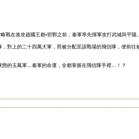
略戰在進攻趙國王都•邯鄲之前，秦軍率先揮軍攻打武城與平陽
，對上的二十四萬大軍，而被分配至該戰場的飛信隊，便前往
態的玉鳳軍…秦軍的命運，全都掌握在飛信隊手裡…！？