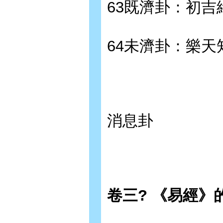
63既濟卦：初吉
64未濟卦：樂天
消息卦
卷三? 《易經》