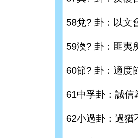
58兌? 卦：以文
59渙? 卦：匪夷
60節? 卦：適度
61中孚卦：誠信
62小過卦：過猶