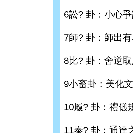
6訟? 卦：小心
7師? 卦：師出
8比? 卦：舍逆
9小畜卦：美化
10履? 卦：禮儀
11泰? 卦：通達