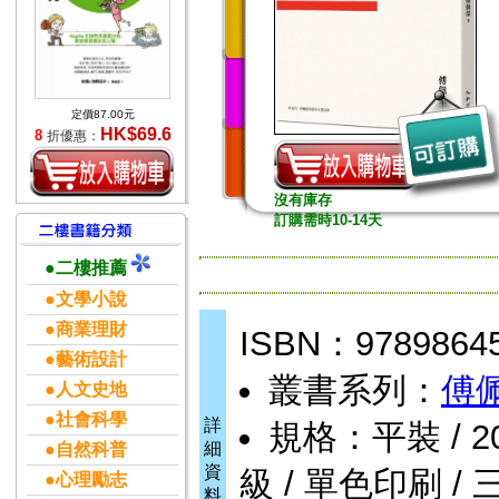
定價87.00元
HK$69.6
8
折優惠：
沒有庫存
訂購需時10-14天
●二樓推薦
●文學小說
●商業理財
ISBN：9789864
●藝術設計
叢書系列：
傅
●人文史地
●社會科學
詳
規格：平裝 / 208頁
細
●自然科普
資
級 / 單色印刷 / 
●心理勵志
料