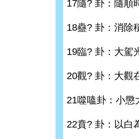
17隨? 卦：隨順
18蠱? 卦：消除
19臨? 卦：大駕
20觀? 卦：大觀
21噬嗑卦：小懲
22賁? 卦：以白