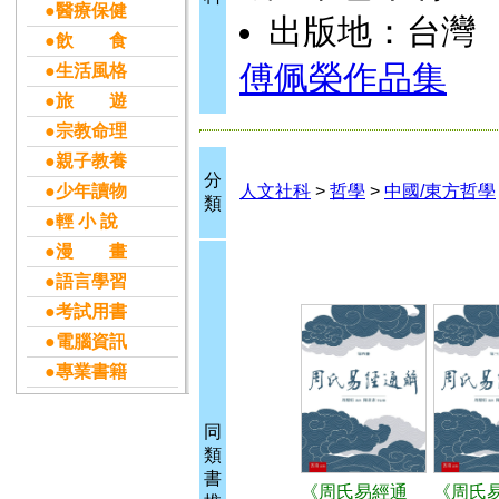
●醫療保健
出版地：台灣
●飲 食
傅佩榮作品集
●生活風格
●旅 遊
●宗教命理
●親子教養
分
●少年讀物
人文社科
>
哲學
>
中國/東方哲學
類
●輕 小 說
●漫 畫
●語言學習
●考試用書
●電腦資訊
●專業書籍
同
類
書
《周氏易經通
《周氏