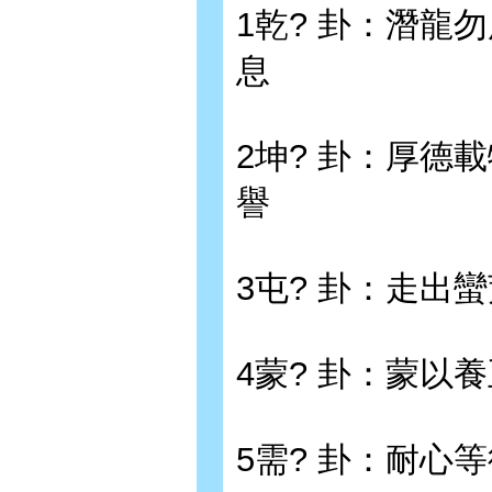
1乾? 卦：潛龍勿
息
2坤? 卦：厚德載
譽
3屯? 卦：走出
4蒙? 卦：蒙以
5需? 卦：耐心