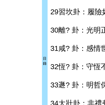
29習坎卦：履險
30離? 卦：光明
31咸? 卦：感情
目
錄
32恆? 卦：守恆
33遯? 卦：明哲
34大壯卦：非禮