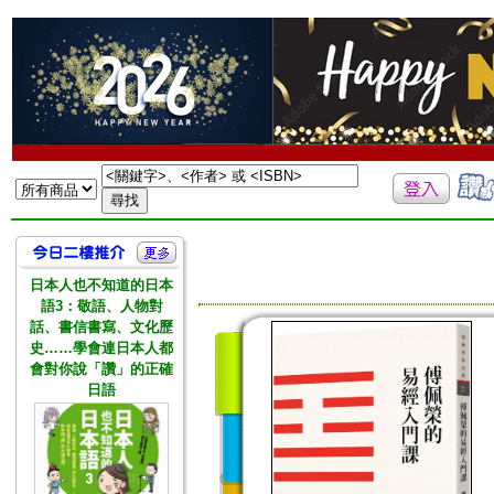
日本人也不知道的日本
語3：敬語、人物對
話、書信書寫、文化歷
史……學會連日本人都
會對你說「讚」的正確
日語