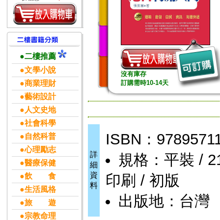
●二樓推薦
●文學小說
沒有庫存
●商業理財
訂購需時10-14天
●藝術設計
●人文史地
●社會科學
ISBN：9789571
●自然科普
●心理勵志
詳
規格：平裝 / 212
●醫療保健
細
資
●飲 食
印刷 / 初版
料
●生活風格
出版地：台灣
●旅 遊
●宗教命理