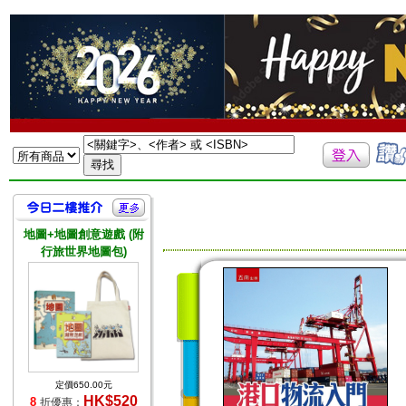
地圖+地圖創意遊戲 (附
行旅世界地圖包)
定價650.00元
HK$520
8
折優惠：