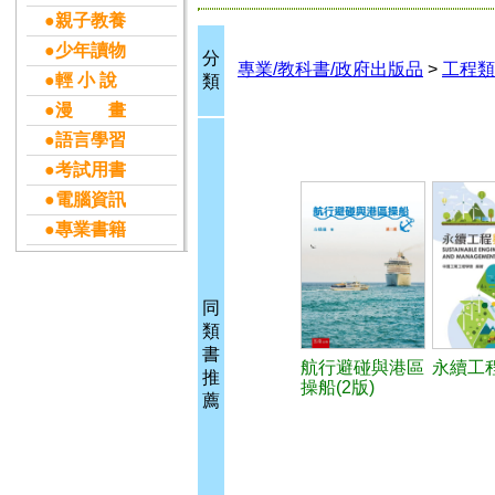
●親子教養
●少年讀物
分
專業/教科書/政府出版品
>
工程類
●輕 小 說
類
●漫 畫
●語言學習
●考試用書
●電腦資訊
●專業書籍
同
類
書
航行避碰與港區
永續工
推
操船(2版)
薦