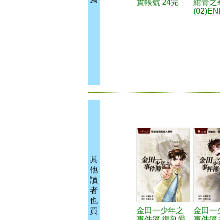
實帳號 24完
紺青之
(02)EN
其
他
讀
者
也
金田一少年之
金田一
買
事件簿 復刻愛
事件簿