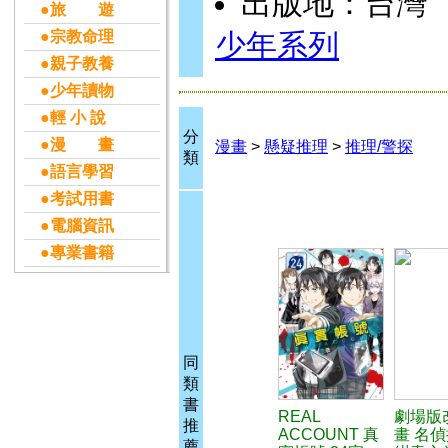
出版地：台灣
●旅 遊
●宗教命理
少年系列
●親子教養
●少年讀物
●輕 小 說
分
●漫 畫
漫畫
>
懸疑推理
>
推理/警探
類
●語言學習
●考試用書
●電腦資訊
●專業書籍
同
類
書
REAL
劇場版
推
ACCOUNT 真
畫 名
薦