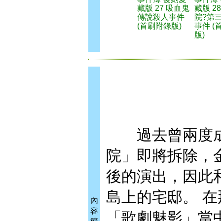
藏版 27 吸血鬼
藏版 2
傳說殺人事件
院?第
(首刷附錄版)
事件 (
版)
過去曾兩度成
院」即將拆除，
後的演出，因此
島上的宅邸。 
內
容
「歌劇魅影」當