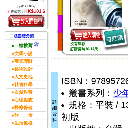
定價127.00元
HK$101.6
8
折優惠：
沒有庫存
●二樓推薦
訂購需時10-14天
●文學小說
●商業理財
●藝術設計
●人文史地
ISBN：9789572
●社會科學
叢書系列：
少
●自然科普
●心理勵志
詳
規格：平裝 / 13 
●醫療保健
細
資
初版
●飲 食
料
●生活風格