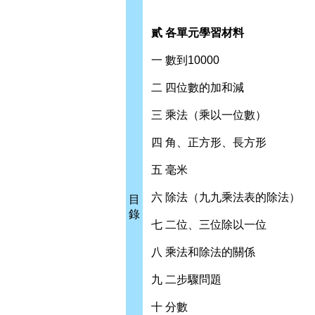
貳 各單元學習材料
一 數到10000
二 四位數的加和減
三 乘法（乘以一位數）
四 角、正方形、長方形
五 毫米
六 除法（九九乘法表的除法）
目
錄
七 二位、三位除以一位
八 乘法和除法的關係
九 二步驟問題
十 分數