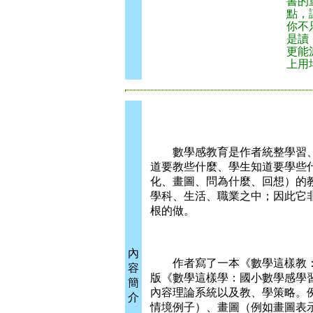
書的
點，
你不
是讀
更能
上用
數學感教育是作者統整學習、
道要教些什麼、學生知道要學些
化、畫圖、問為什麼、回想）的
學科、生活、職業之中；因此它
根的做。
內
作者寫了一本《數學這樣教：
容
版《數學這樣學：國小數學感學習
簡
內容理論系統以及教、學策略。例如
介
情境例子）、畫圖（例如畫圖表示4