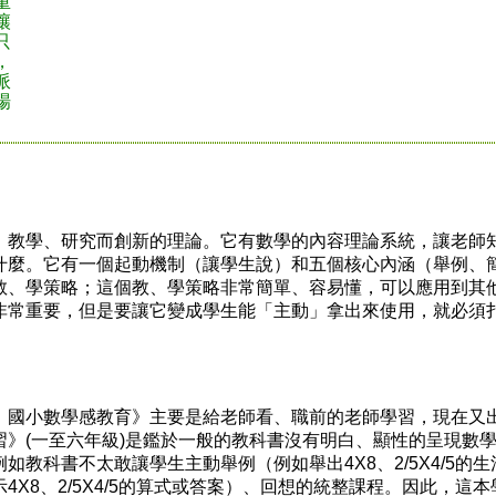
重
讓
只
，
派
場
教學、研究而創新的理論。它有數學的內容理論系統，讓老師
什麼。它有一個起動機制（讓學生說）和五個核心內涵（舉例、
教、學策略；這個教、學策略非常簡單、容易懂，可以應用到其
非常重要，但是要讓它變成學生能「主動」拿出來使用，就必須
國小數學感教育》主要是給老師看、職前的老師學習，現在又
》(一至六年級)是鑑於一般的教科書沒有明白、顯性的呈現數
教科書不太敢讓學生主動舉例（例如舉出4X8、2/5X4/5的生
X8、2/5X4/5的算式或答案）、回想的統整課程。因此，這本