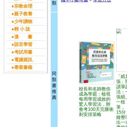
類
●宗教命理
●親子教養
●少年讀物
●輕 小 說
●漫 畫
●語言學習
●考試用書
●電腦資訊
●專業書籍
同
「紙
類
張」
書
讀筆
校長和名師教你
推
法：
成為學霸：檢視
張紙
薦
每周學習成效的
一枝
驚人學習法，附
筆，
會考100天完勝衝
15分
刺安排策略
鐘整
出一