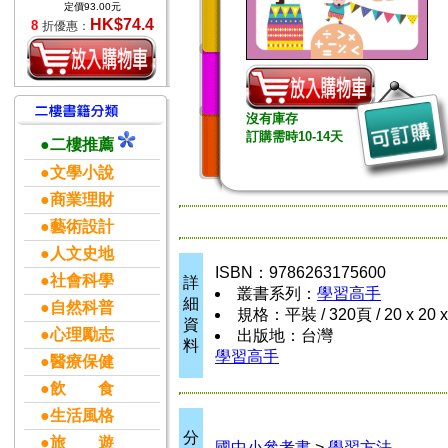
定價93.00元
HK$74.4
8
折優惠：
沒有庫存
訂購需時10-14天
●二樓推薦
●文學小說
●商業理財
●藝術設計
●人文史地
ISBN：9786263175600
●社會科學
詳
叢書系列：
學習高手
細
●自然科普
規格：平裝 / 320頁 / 20 x 20 
資
●心理勵志
出版地：台灣
料
學習高手
●醫療保健
●飲 食
●生活風格
分
●旅 遊
國中小參考書
>
學習方法