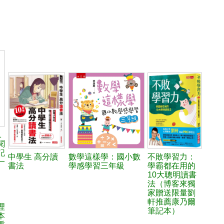
1
閱
記
中學生 高分讀
數學這樣學：國小數
不敗學習力：
一
書法
學感學習三年級
學霸都在用的
、
10大聰明讀書
法（博客來獨
家贈送限量劉
軒推薦康乃爾
理
筆記本）
本