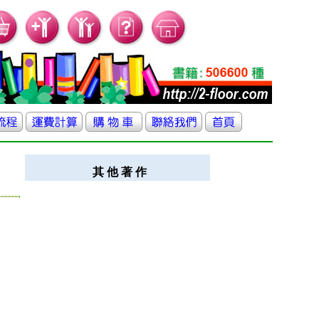
其 他 著 作