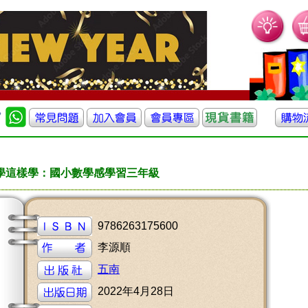
學這樣學：國小數學感學習三年級
9786263175600
李源順
五南
2022年4月28日