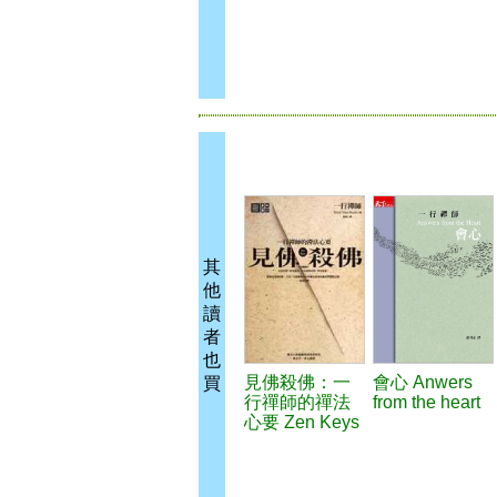
其
他
讀
者
也
見佛殺佛：一
會心 Anwers
買
行禪師的禪法
from the heart
心要 Zen Keys