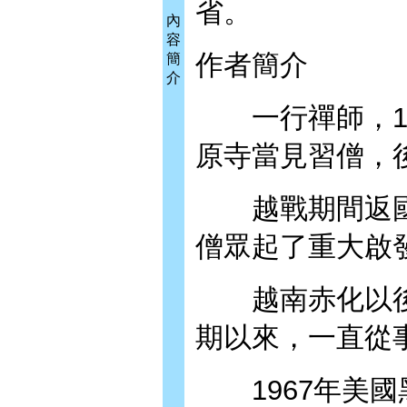
省。
內
容
作者簡介
簡
介
一行禪師，19
原寺當見習僧，
越戰期間返國
僧眾起了重大啟
越南赤化以後
期以來，一直從
1967年美國