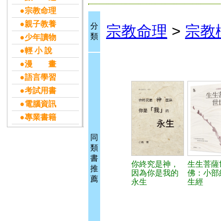
●宗教命理
●親子教養
分
宗教命理
>
宗教
類
●少年讀物
●輕 小 說
●漫 畫
●語言學習
●考試用書
●電腦資訊
●專業書籍
同
類
書
你終究是神，
生生菩薩
推
因為你是我的
佛：小部
薦
永生
生經