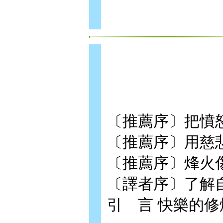
〔推薦序〕把憤
〔推薦序〕用慈
〔推薦序〕烽火
〔譯者序〕了解
引 言 快樂的修