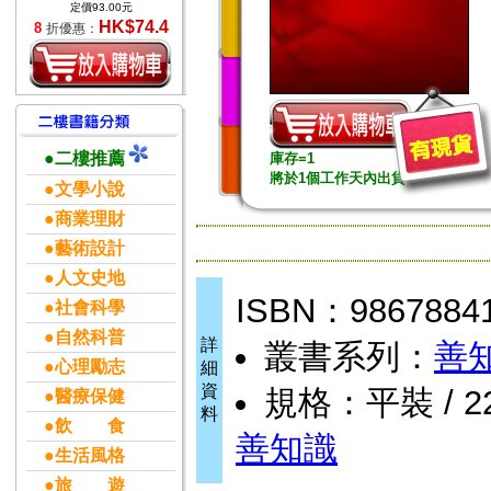
定價93.00元
HK$74.4
8
折優惠：
●二樓推薦
庫存=1
將於1個工作天內出貨
●文學小說
●商業理財
●藝術設計
●人文史地
ISBN：9867884
●社會科學
●自然科普
詳
叢書系列：
善
●心理勵志
細
資
規格：平裝 / 224
●醫療保健
料
●飲 食
善知識
●生活風格
●旅 遊