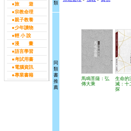
類
●旅 遊
●宗教命理
●親子教養
●少年讀物
●輕 小 說
●漫 畫
●語言學習
●考試用書
同
●電腦資訊
類
●專業書籍
書
馬鳴菩薩：弘
生命的
推
傳大乘
滅：十
薦
探