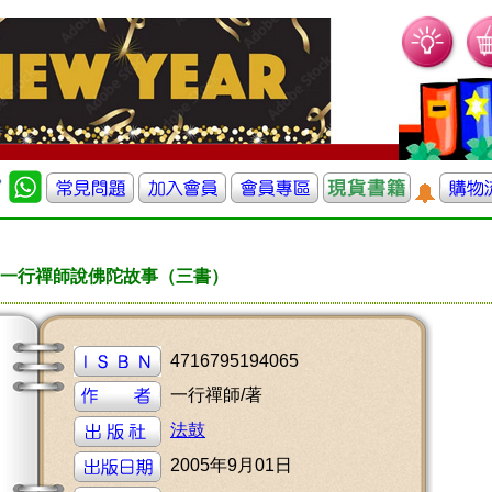
一行禪師說佛陀故事（三書）
4716795194065
一行禪師/著
法鼓
2005年9月01日