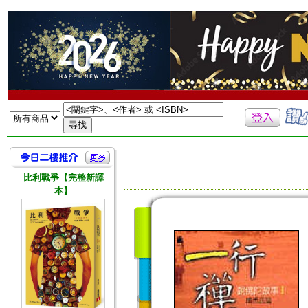
比利戰爭【完整新譯
本】