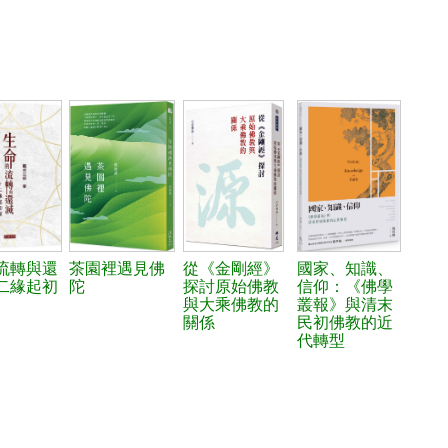
流轉與還
茶園裡遇見佛
從《金剛經》
國家、知識、
二緣起初
陀
探討原始佛教
信仰：《佛學
與大乘佛教的
叢報》與清末
關係
民初佛教的近
代轉型