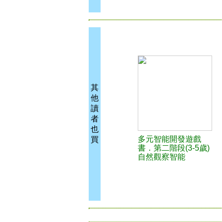
其
他
讀
者
也
多元智能開發遊戲
買
書．第二階段(3-5歲)
自然觀察智能