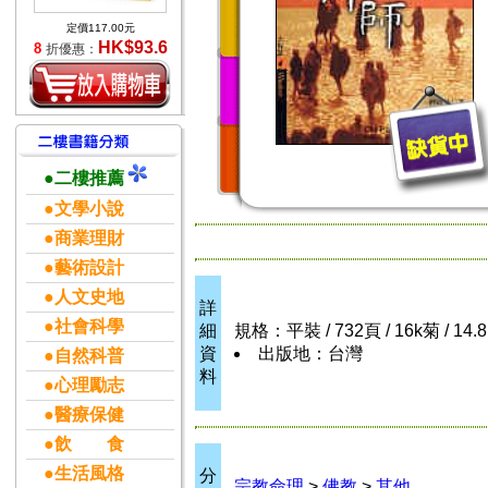
定價117.00元
HK$93.6
8
折優惠：
●二樓推薦
●文學小說
●商業理財
●藝術設計
●人文史地
詳
●社會科學
細
規格：平裝 / 732頁 / 16k菊 / 14.
資
出版地：台灣
●自然科普
料
●心理勵志
●醫療保健
●飲 食
●生活風格
分
宗教命理
>
佛教
>
其他