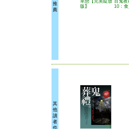
單戀【完美綻放
百鬼夜
推
版】
10：
薦
其
他
讀
者
也