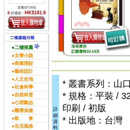
定價227.00元
HK$181.6
8
折優惠：
沒有庫存
●二樓推薦
訂購需時10-14天
●文學小說
●商業理財
●藝術設計
●人文史地
* 叢書系列：山
●社會科學
* 規格：平裝 / 320
●自然科普
●心理勵志
印刷 / 初版
詳
●醫療保健
細
* 出版地：台灣
●飲 食
資
●生活風格
料