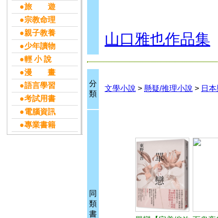
●旅 遊
●宗教命理
●親子教養
山口雅也作品集
●少年讀物
●輕 小 說
●漫 畫
分
●語言學習
文學小說
>
懸疑/推理小說
>
日本
類
●考試用書
●電腦資訊
●專業書籍
同
類
書