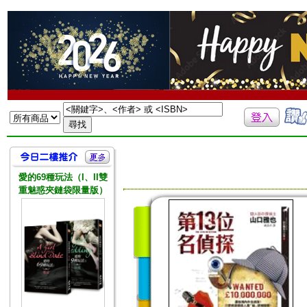
愛的69種玩法（I、II雙
重魅惑夾鏈袋限量版）