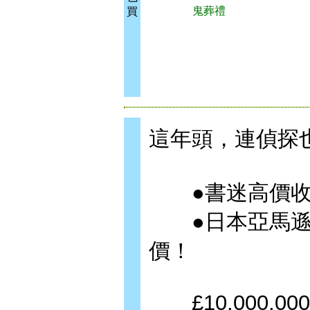
鬼葬禮
買
這年頭，連偵探
●書迷高價收
●日本亞馬遜
價！
£10,000,000