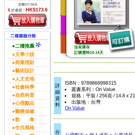
定價217.00元
HK$173.6
8
折優惠：
●二樓推薦
沒有庫存
訂購需時10-14天
●文學小說
●商業理財
●藝術設計
●人文史地
ISBN：9789868998315
詳
●社會科學
叢書系列：On Value
細
●自然科普
規格：平裝 / 256頁 / 14.8 x 
資
出版地：台灣
●心理勵志
料
On Value
●醫療保健
●飲 食
●生活風格
分