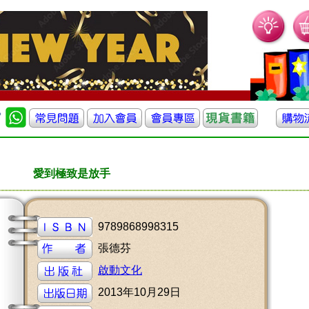
愛到極致是放手
9789868998315
張德芬
啟動文化
2013年10月29日