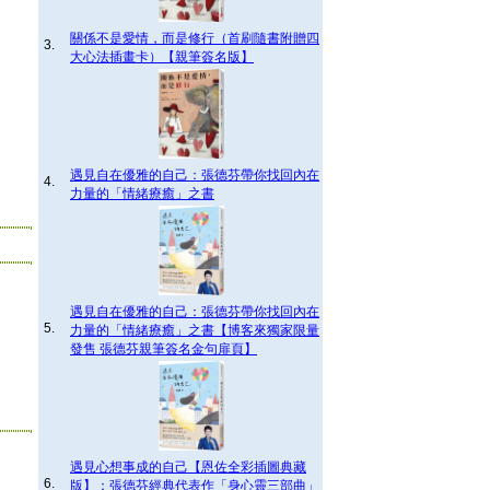
關係不是愛情，而是修行（首刷隨書附贈四
3.
大心法插畫卡）【親筆簽名版】
遇見自在優雅的自己：張德芬帶你找回內在
4.
力量的「情緒療癒」之書
遇見自在優雅的自己：張德芬帶你找回內在
5.
力量的「情緒療癒」之書【博客來獨家限量
發售 張德芬親筆簽名金句扉頁】
遇見心想事成的自己【恩佐全彩插圖典藏
6.
版】：張德芬經典代表作「身心靈三部曲」