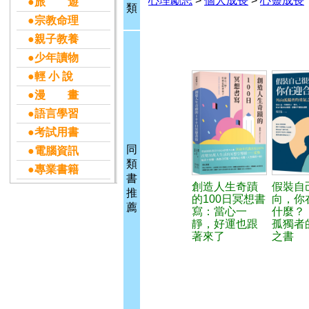
心理勵志
>
個人成長
>
心靈成長
●旅 遊
類
●宗教命理
●親子教養
●少年讀物
●輕 小 說
●漫 畫
●語言學習
●考試用書
同
●電腦資訊
類
●專業書籍
書
創造人生奇蹟
假裝自
推
的100日冥想書
向，你
薦
寫：當心一
什麼？
靜，好運也跟
孤獨者
著來了
之書