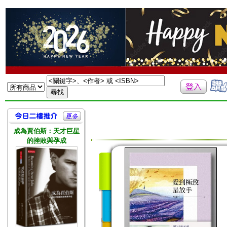
成為賈伯斯：天才巨星
的挫敗與孕成