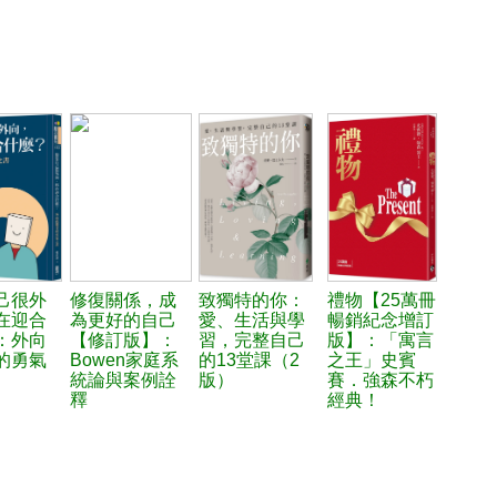
己很外
修復關係，成
致獨特的你：
禮物【25萬冊
在迎合
為更好的自己
愛、生活與學
暢銷紀念增訂
：外向
【修訂版】：
習，完整自己
版】：「寓言
的勇氣
Bowen家庭系
的13堂課（2
之王」史賓
統論與案例詮
版）
賽．強森不朽
釋
經典！