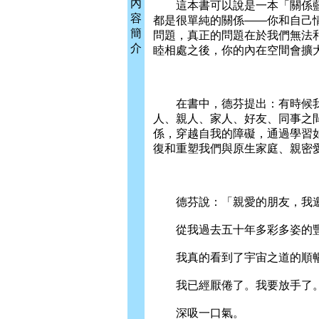
內
這本書可以說是一本「關係藍
容
都是很單純的關係——你和自己
簡
問題，真正的問題在於我們無法
介
睦相處之後，你的內在空間會擴
在書中，德芬提出：有時候我
人、親人、家人、好友、同事之
係，穿越自我的障礙，通過學習
復和重塑我們與原生家庭、親密
德芬說：「親愛的朋友，我邀
從我過去五十年多彩多姿的豐
我真的看到了宇宙之道的順暢
我已經厭倦了。我要放手了。
深吸一口氣。