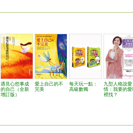
遇見心想事成
愛上自己的不
每天玩一點：
九型人格說愛
的自己（全新
完美
高級數獨
情：我要的愛
增訂版）
裡找？