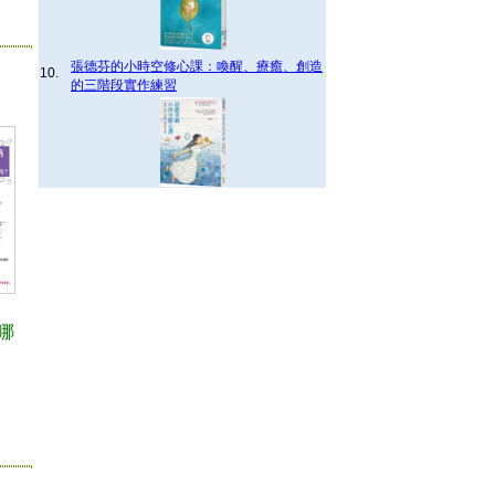
張德芬的小時空修心課：喚醒、療癒、創造
10.
的三階段實作練習
哪