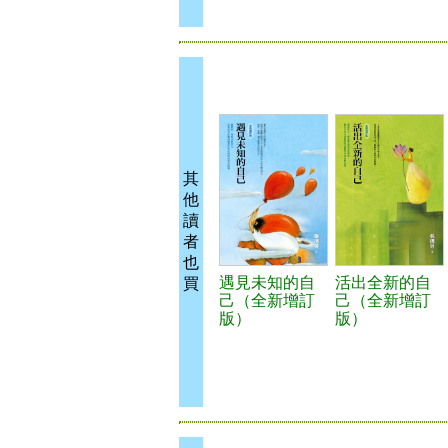
其
他
讀
者
也
遇見未知的自
活出全新的自
買
己（全新增訂
己（全新增訂
版）
版）