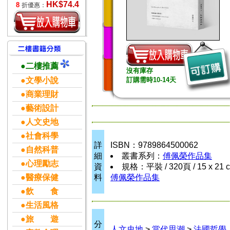
HK$74.4
8
折優惠：
●二樓推薦
沒有庫存
●文學小說
訂購需時10-14天
●商業理財
●藝術設計
●人文史地
●社會科學
詳
ISBN：9789864500062
●自然科普
細
叢書系列：
傅佩榮作品集
●心理勵志
資
規格：平裝 / 320頁 / 15 x 21 
●醫療保健
料
傅佩榮作品集
●飲 食
●生活風格
●旅 遊
分
人文史地
>
當代思潮
>
法國哲學