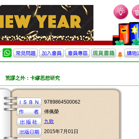
荒謬之外：卡繆思想研究
9789864500062
傅佩榮
九歌
2015年7月01日