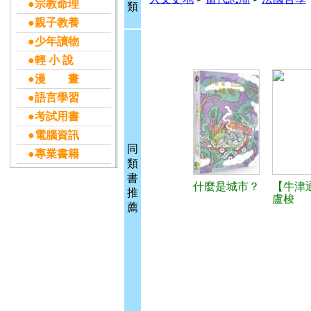
●宗教命理
類
●親子教養
●少年讀物
●輕 小 說
●漫 畫
●語言學習
●考試用書
●電腦資訊
同
●專業書籍
類
書
什麼是城市？
【牛津
推
盧梭
薦