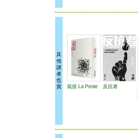
其
他
讀
者
也
鼠疫 La Peste
反抗者
買