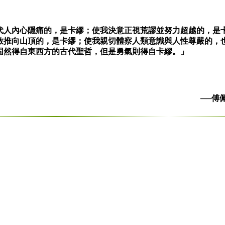
代人內心隱痛的，是卡繆；使我決意正視荒謬並努力超越的，是
敢推向山頂的，是卡繆；使我親切體察人類意識與人性尊嚴的，
固然得自東西方的古代聖哲，但是勇氣則得自卡繆。」
──傅