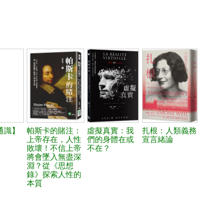
通識】
帕斯卡的賭注：
虛擬真實：我
扎根：人類義務
上帝存在，人性
們的身體在或
宣言緒論
敗壞！不信上帝
不在？
將會墜入無盡深
淵？從《思想
錄》探索人性的
本質