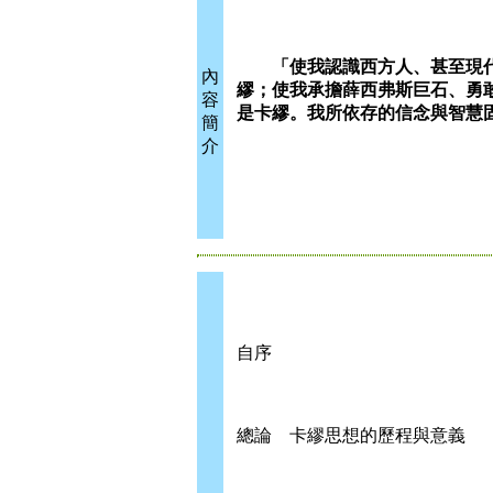
「使我認識西方人、甚至現
內
繆；使我承擔薛西弗斯巨石、勇
容
是卡繆。我所依存的信念與智慧
簡
介
自序
總論 卡繆思想的歷程與意義