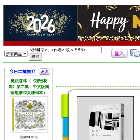
魔法森林（《秘密花
園》第二集，中文版獨
家附贈32頁練習本）
定價93.00元