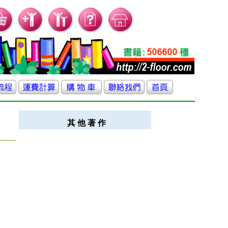
其 他 著 作