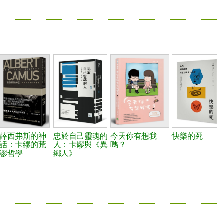
薛西弗斯的神
忠於自己靈魂的
今天你有想我
快樂的死
話：卡繆的荒
人：卡繆與《異
嗎？
謬哲學
鄉人》