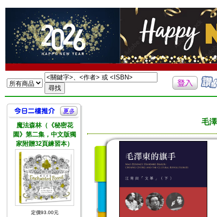
毛澤
魔法森林（《秘密花
園》第二集，中文版獨
家附贈32頁練習本）
定價93.00元