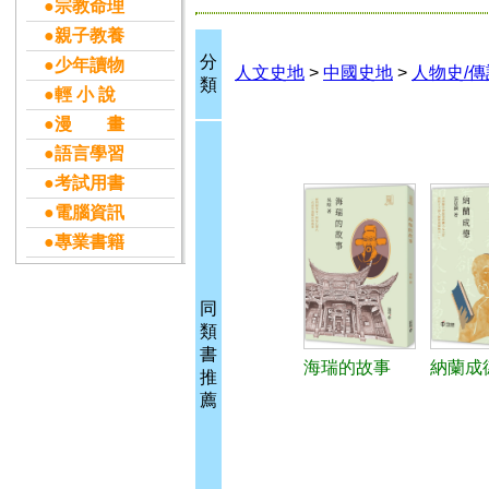
●宗教命理
●親子教養
分
●少年讀物
人文史地
>
中國史地
>
人物史/傳
類
●輕 小 說
●漫 畫
●語言學習
●考試用書
●電腦資訊
●專業書籍
同
類
書
海瑞的故事
納蘭成
推
薦