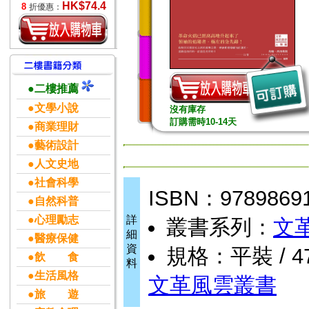
HK$74.4
8
折優惠：
●二樓推薦
●文學小說
沒有庫存
訂購需時10-14天
●商業理財
●藝術設計
●人文史地
●社會科學
ISBN：9789869
●自然科普
●心理勵志
詳
叢書系列：
文
細
●醫療保健
資
規格：平裝 / 478
●飲 食
料
●生活風格
文革風雲叢書
●旅 遊