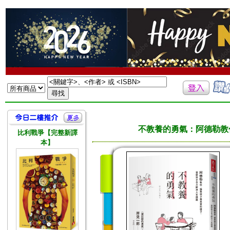
不教養的勇氣：阿德勒教
比利戰爭【完整新譯
本】