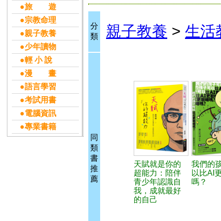
●旅 遊
●宗教命理
分
親子教養
>
生活
●親子教養
類
●少年讀物
●輕 小 說
●漫 畫
●語言學習
●考試用書
●電腦資訊
●專業書籍
同
類
書
天賦就是你的
我們的
推
超能力：陪伴
以比AI
薦
青少年認識自
嗎？
我，成就最好
的自己