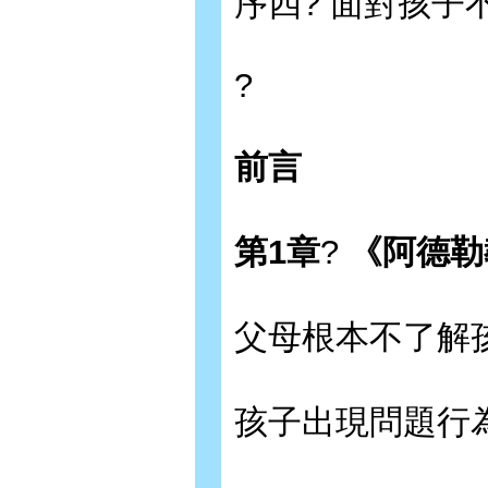
序四? 面對孩子
?
前言
第
1
章
?
《
阿德勒
父母根本不了解
孩子出現問題行