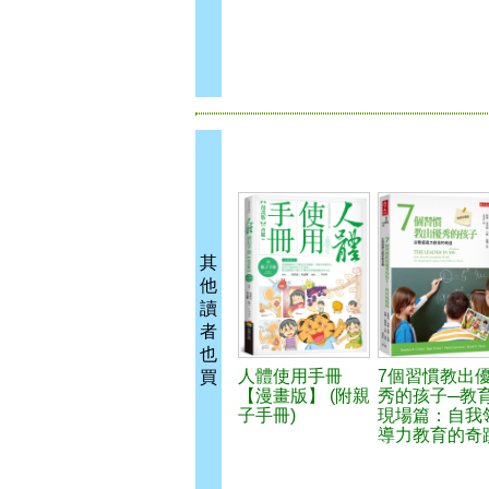
其
他
讀
者
也
人體使用手冊
7個習慣教出
買
【漫畫版】 (附親
秀的孩子─教
子手冊)
現場篇：自我
導力教育的奇