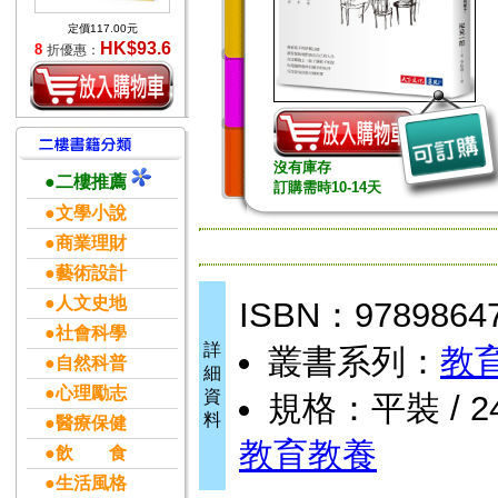
定價117.00元
HK$93.6
8
折優惠：
沒有庫存
●二樓推薦
訂購需時10-14天
●文學小說
●商業理財
●藝術設計
●人文史地
ISBN：9789864
●社會科學
詳
叢書系列：
教
●自然科普
細
●心理勵志
資
規格：平裝 / 240
料
●醫療保健
教育教養
●飲 食
●生活風格