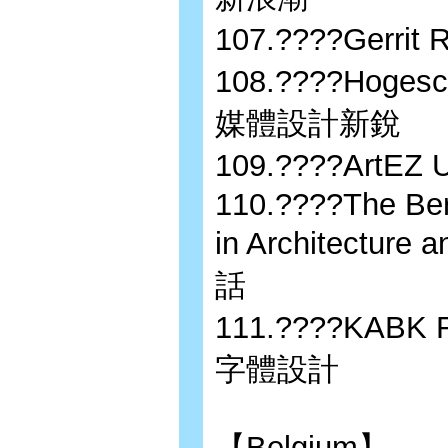
107.????Gerri
108.????Hogesc
媒體設計新銳
109.????ArtEZ 
110.????The Ber
in Architectu
話
111.????KABK 
字體設計
【Belgium】