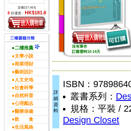
定價227.00元
HK$181.6
8
折優惠：
沒有庫存
●二樓推薦
訂購需時10-14天
●文學小說
●商業理財
●藝術設計
●人文史地
ISBN：9789864
●社會科學
詳
叢書系列：
Des
●自然科普
細
●心理勵志
資
規格：平裝 / 224
料
●醫療保健
Design Closet
●飲 食
●生活風格