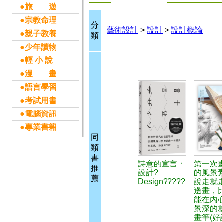
●旅 遊
●宗教命理
分
藝術設計
>
設計
>
設計概論
●親子教養
類
●少年讀物
●輕 小 說
●漫 畫
●語言學習
●考試用書
●電腦資訊
●專業書籍
同
類
書
詩意的宣言：
第一次
推
設計?
的風景
薦
Design?????
說走就
邊畫，
能在內
景深的
畫筆(好