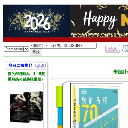
學設計
愛的69種玩法（I、II雙
重魅惑夾鏈袋限量版）