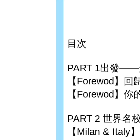
目次
PART 1出發—
【Forewod
【Forewod
PART 2 世界名
【Milan & Italy】