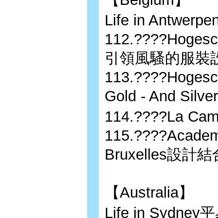
Life in Ant
112.????Hogesc
引領風騷的服裝
113.????Hogesch
Gold - And S
114.????La
115.????Academi
Bruxelles
【Australia】
Life in Sy