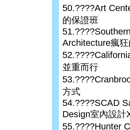
50.????Art Ce
的保證班
51.????Southern C
Architectur
52.????Californ
並重而行
53.????Cranbr
方式
54.????SCAD Sav
Design室內設
55.????Hunt