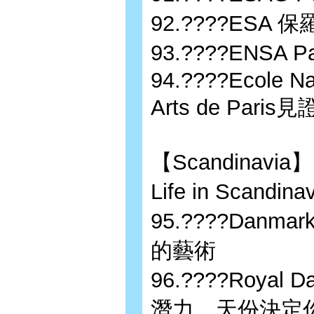
92.????ES
93.????ENSA 
94.????Ecole Na
Arts de Par
【Scandinavia】
Life in Sca
95.????Danma
的藝術
96.????Royal D
潛力、天份決定