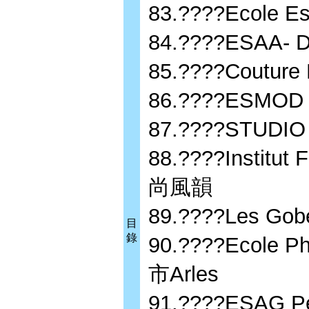
83.????Ecol
84.????ESAA
85.????Coutu
86.????ES
87.????STU
88.????Institu
尚風韻
89.????Les G
目
錄
90.????Ecol
市Arles
91.????ESAG