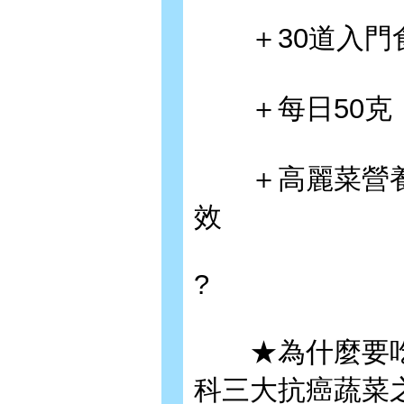
＋30道入門食
＋每日50克，
＋高麗菜營養
效
?
★為什麼要吃發
科三大抗癌蔬菜