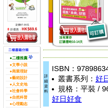
定價87.00元
HK$69.6
8
折優惠：
沒有庫存
訂購需時10-14天
●二樓推薦
●文學小說
ISBN：9789863
●商業理財
詳
叢書系列：
好
●藝術設計
細
●人文史地
資
規格：平裝 / 96
●社會科學
料
好日好食
●自然科普
●心理勵志