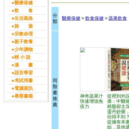
●醫療保健
●飲 食
分
●生活風格
醫療保健
>
飲食保健
>
蔬果飲食
類
●旅 遊
●宗教命理
●親子教養
●少年讀物
●輕 小 說
●漫 畫
●語言學習
●考試用書
同
類
●電腦資訊
書
●專業書籍
神奇蔬果汁
從裡到外
推
快速增強免
康：中醫
薦
疫力
精髓卻太
靈丹妙藥
但得不到
從擁有本
始，其他