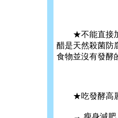
★不能直接加醋
醋是天然殺菌防
食物並沒有發酵
★吃發酵高麗
→ 瘦身減肥：1