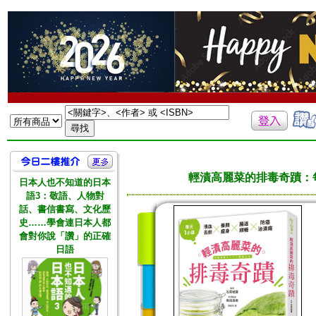
輕漬高麗菜的排毒奇蹟：
日本人也不知道的日本
語3：敬語、人物對
話、書信書寫、文化歷
史……學會連日本人都
會對你說「讚」的正確
日語