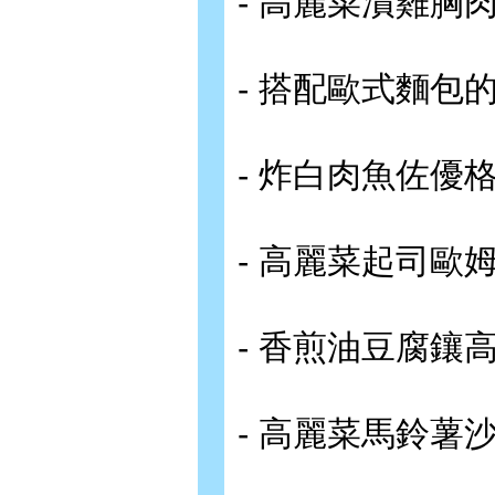
- 高麗菜漬雞胸
- 搭配歐式麵包的
- 炸白肉魚佐優
- 高麗菜起司歐
- 香煎油豆腐鑲
- 高麗菜馬鈴薯