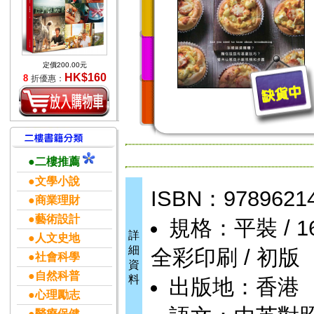
定價200.00元
HK$160
8
折優惠：
●二樓推薦
●文學小說
ISBN：9789621
●商業理財
●藝術設計
規格：平裝 / 167頁
詳
●人文史地
細
全彩印刷 / 初版
●社會科學
資
●自然科普
料
出版地：香港
●心理勵志
●醫療保健