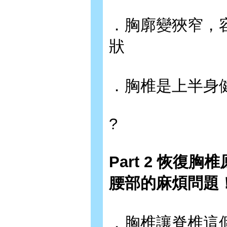
．胸廓變狹窄，
狀
．胸椎是上半身
?
Part 2 恢
腰部的麻煩問題
．胸椎讓脊椎這