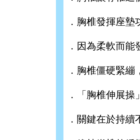
．胸椎發揮座墊
．因為柔軟而能
．胸椎僵硬緊繃
．「胸椎伸展操
．關鍵在於持續不