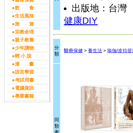
出版地：台灣
●飲 食
●生活風格
健康DIY
●旅 遊
●宗教命理
●親子教養
分
●少年讀物
醫療保健
>
養生法
>
瑜伽/皮拉提
類
●輕 小 說
●漫 畫
●語言學習
●考試用書
●電腦資訊
●專業書籍
同
類
書