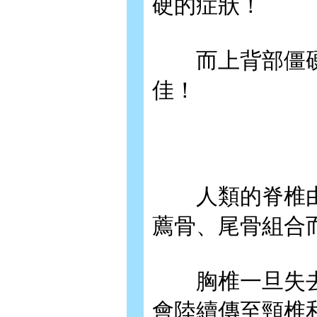
硬的症狀！
而上背部僵硬
佳！
人類的脊椎由7
薦骨、尾骨組合
胸椎一旦失去
會陸續傳至頸椎