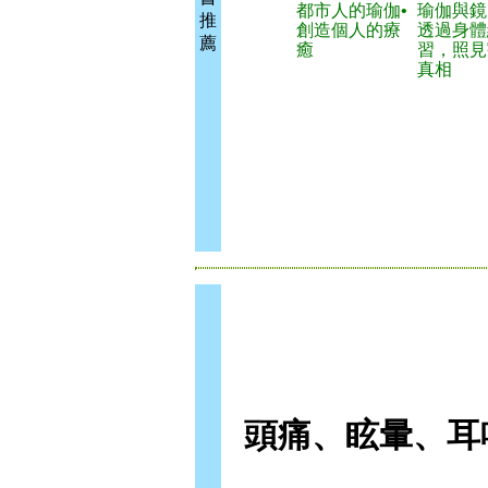
都市人的瑜伽•
瑜伽與鏡
推
創造個人的療
透過身體
薦
癒
習，照見
真相
頭痛、眩暈、耳