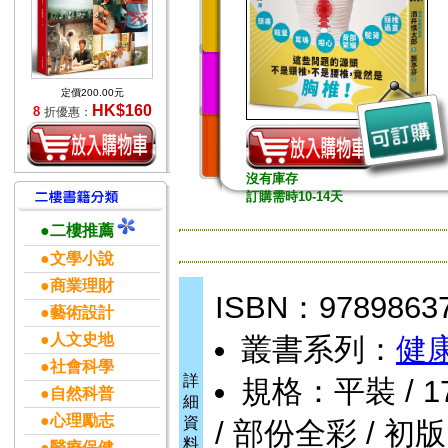
定價200.00元
HK$160
8
折優惠：
沒有庫存
訂購需時10-14天
●二樓推薦
●文學小說
●商業理財
ISBN：9789863
●藝術設計
●人文史地
叢書系列：
健康
●社會科學
詳
規格：平裝 / 175頁
●自然科普
細
●心理勵志
資
/ 部份全彩 / 初版
料
●醫療保健