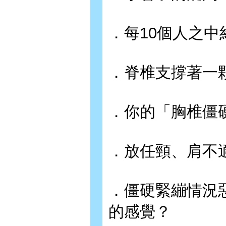
．每10個人之
．脊椎支撐著一
．你的「胸椎僵
．放任頸、肩不
．僵硬緊繃情況
的感覺？