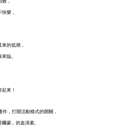
困難，
不快樂，
來的低潮，
候來臨。
，
。
好起來！
運作，打開活動模式的開關，
爾蒙」的血清素。