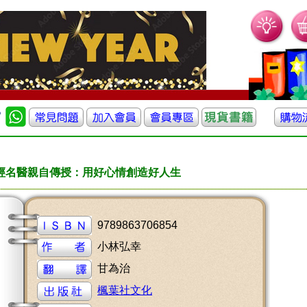
經名醫親自傳授：用好心情創造好人生
9789863706854
小林弘幸
甘為治
楓葉社文化