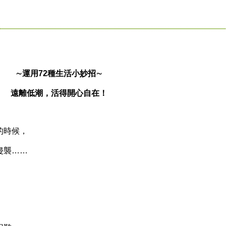
∼運用72種生活小妙招∼
遠離低潮，活得開心自在！
的時候，
侵襲……
，