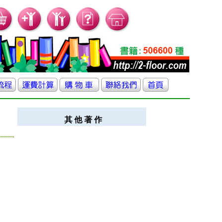
其 他 著 作