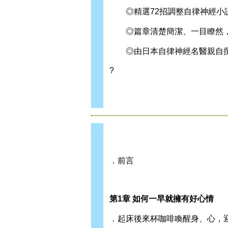
◎精選72招調整自律神經小
◎篇章清楚簡潔、一目瞭然，
◎由日本自律神經名醫親自撰
?
．前言
第1章 如何一早就擁有好心情
．起床後來杯咖啡喚醒身、心，