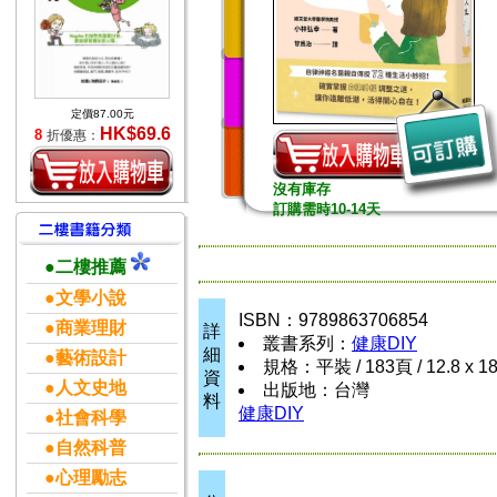
定價87.00元
HK$69.6
8
折優惠：
沒有庫存
訂購需時10-14天
●二樓推薦
●文學小說
ISBN：9789863706854
●商業理財
詳
叢書系列：
健康DIY
細
●藝術設計
規格：平裝 / 183頁 / 12.8 x 1
資
●人文史地
出版地：台灣
料
健康DIY
●社會科學
●自然科普
●心理勵志