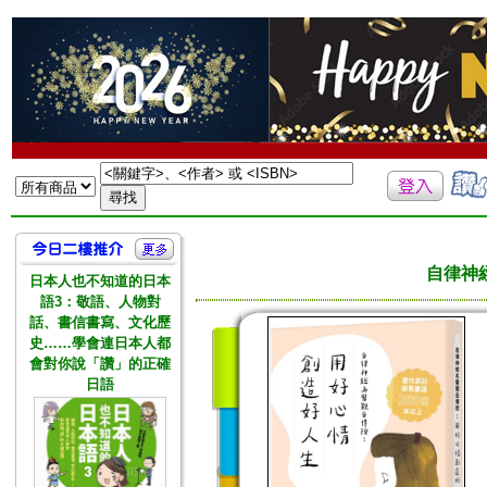
自律神
日本人也不知道的日本
語3：敬語、人物對
話、書信書寫、文化歷
史……學會連日本人都
會對你說「讚」的正確
日語