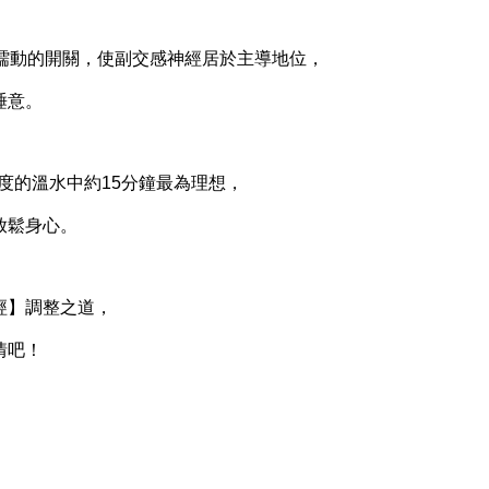
動的開關，使副交感神經居於主導地位，
睡意。
度的溫水中約15分鐘最為理想，
鬆身心。
】調整之道，
情吧！