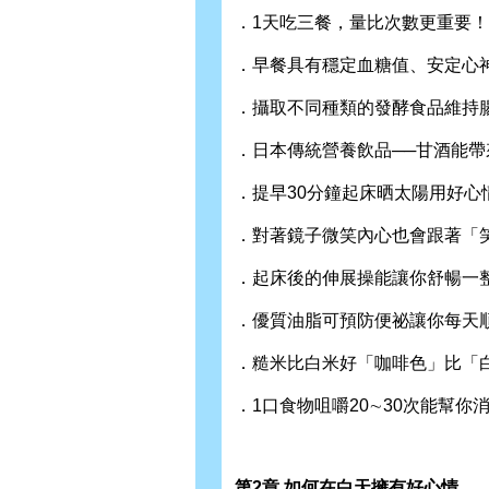
．1天吃三餐，量比次數更重要
．早餐具有穩定血糖值、安定心
．攝取不同種類的發酵食品維持
．日本傳統營養飲品──甘酒能
．提早30分鐘起床晒太陽用好心
．對著鏡子微笑內心也會跟著「
．起床後的伸展操能讓你舒暢一
．優質油脂可預防便祕讓你每天
．糙米比白米好「咖啡色」比「
．1口食物咀嚼20∼30次能幫
第2章 如何在白天擁有好心情