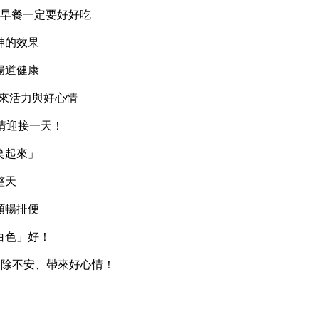
！早餐一定要好好吃
神的效果
腸道健康
帶來活力與好心情
情迎接一天！
笑起來」
整天
順暢排便
白色」好！
你消除不安、帶來好心情！