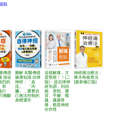
神經科
名醫傳授
圖解 名醫傳授
這樣解痛，才
神經痛治療法：
識 強迫
健康知識 自律
是聖經！！(二
啄木鳥檢查法
強烈的
神經：「血
版)：從自律神
[最新修訂版]
」和
流」、「內
經失調，到頭
義行
臟」，重整自
臉、肩頸、腰
一刀兩斷
己無法控制的
背、手腳、髖
身體運作
腿、膝踝疼
痛，都是神經
在作怪