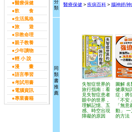
分
●醫療保健
醫療保健
>
疾病百科
>
腦神經/
類
●飲 食
●生活風格
●旅 遊
●宗教命理
●親子教養
●少年讀物
●輕 小 說
●漫 畫
同
●語言學習
類
書
●考試用書
失智症世界的
圖解 
推
旅行指南：看
健康知
●電腦資訊
薦
見失智症患者
症：將
●專業書籍
眼中的世界，
「不安
理解記憶、五
「無意
感、時空出現
動」 
障礙的原因
的方法