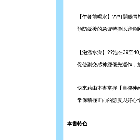
【午餐前喝水】??打開腸胃蠕
預防飯後的急遽轉換以避免
【泡溫水澡】??泡在39至40
促使副交感神經優先運作，放
快來藉由本書掌握【自律神經
常保積極正向的態度與好心
本書特色