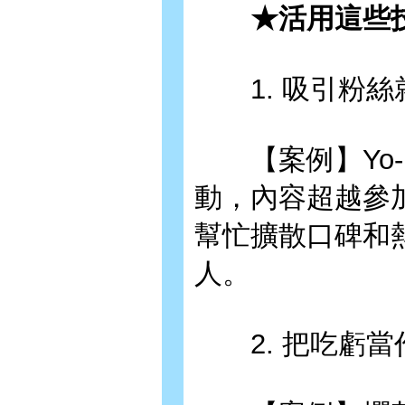
★活用這些技
1. 吸引粉絲
【案例】Yo-Ho
動，內容超越參
幫忙擴散口碑和
人。
2. 把吃虧當