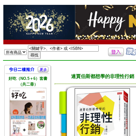
連賈伯斯都想學的非理性行銷
好吃（NO.5＋6）套書
（共二冊）