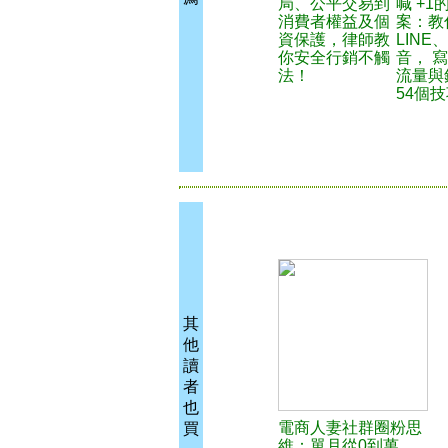
局、公平交易到
喊 +1
消費者權益及個
案：教
資保護，律師教
LINE
你安全行銷不觸
音， 
法！
流量與
54個
其
他
讀
者
也
電商人妻社群圈粉思
買
維：單月從0到萬，