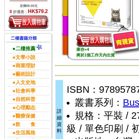
定價99.00元
HK$79.2
8
折優惠：
●二樓推薦
庫存=4
將於1個工作天內出貨
●文學小說
●商業理財
●藝術設計
●人文史地
ISBN：9789578
●社會科學
●自然科普
叢書系列：
Bus
●心理勵志
詳
規格：平裝 / 272頁
●醫療保健
細
●飲 食
資
級 / 單色印刷 / 
料
●生活風格