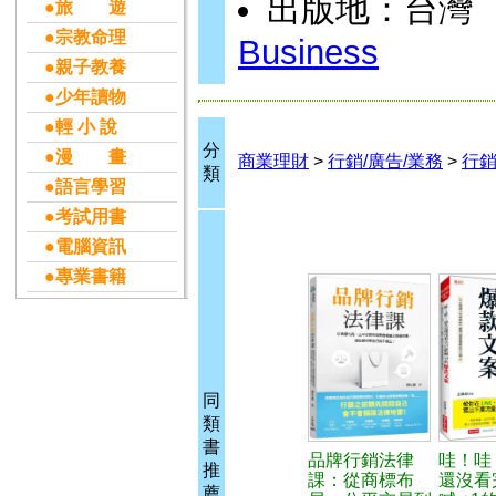
出版地：台灣
●旅 遊
●宗教命理
Business
●親子教養
●少年讀物
●輕 小 說
分
●漫 畫
商業理財
>
行銷/廣告/業務
>
行
類
●語言學習
●考試用書
●電腦資訊
●專業書籍
同
類
書
品牌行銷法律
哇！哇
推
課：從商標布
還沒看
薦