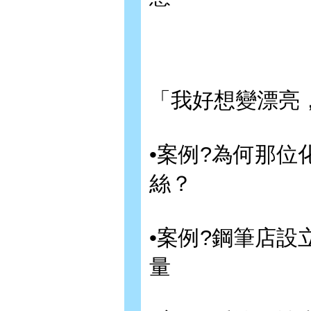
「我好想變漂亮
•案例?為何那
絲？
•案例?鋼筆店
量