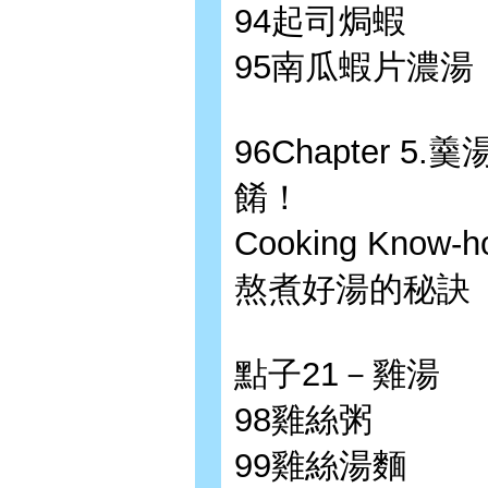
94起司焗蝦
95南瓜蝦片濃湯
96Chapter 
餚！
Cooking Kn
熬煮好湯的秘訣
點子21－雞湯
98雞絲粥
99雞絲湯麵