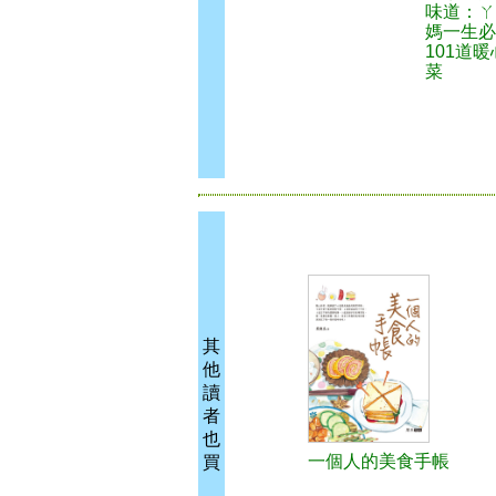
味道：ㄚ
媽一生必
101道
菜
其
他
讀
者
也
一個人的美食手帳
買