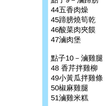
44五香肉燥
45蹄膀燒筍乾
46酸菜肉夾饃
47滷肉堡
點子10－滷雞腿
48 香芹拌雞柳
49小黃瓜拌雞條
50椒麻雞腿
51滷雞米糕