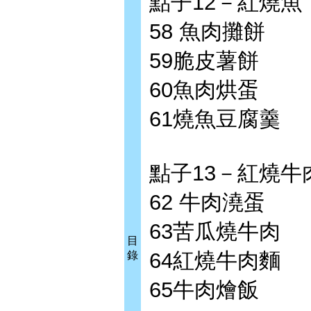
點子12－紅燒魚
58 魚肉攤餅
59脆皮薯餅
60魚肉烘蛋
61燒魚豆腐羹
點子13－紅燒牛
62 牛肉澆蛋
63苦瓜燒牛肉
目
64紅燒牛肉麵
錄
65牛肉燴飯