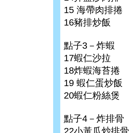
15 海帶肉排捲
16豬排炒飯
點子3－炸蝦
17蝦仁沙拉
18炸蝦海苔捲
19 蝦仁蛋炒飯
20蝦仁粉絲煲
點子4－炸排骨
22小黃瓜炒排骨