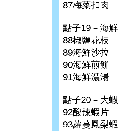
87梅菜扣肉
點子19－海鮮
88椒鹽花枝
89海鮮沙拉
90海鮮煎餅
91海鮮濃湯
點子20－大蝦
92酸辣蝦片
93蘿蔓鳳梨蝦