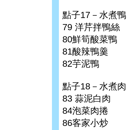
點子17－水煮鴨
79 洋芹拌鴨絲
80鮮筍酸菜鴨
81酸辣鴨羹
82芋泥鴨
點子18－水煮肉
83 蒜泥白肉
84泡菜肉捲
86客家小炒