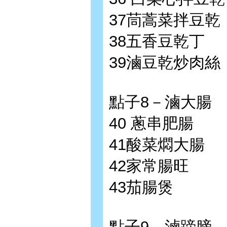
37茼蒿菜拌豆乾
38五香豆乾丁
39滷豆乾炒肉絲
點子8－滷大腸
40 蔥串肥腸
41酸菜燜大腸
42家常腸旺
43茄腸煲
點子9－滷蹄膀