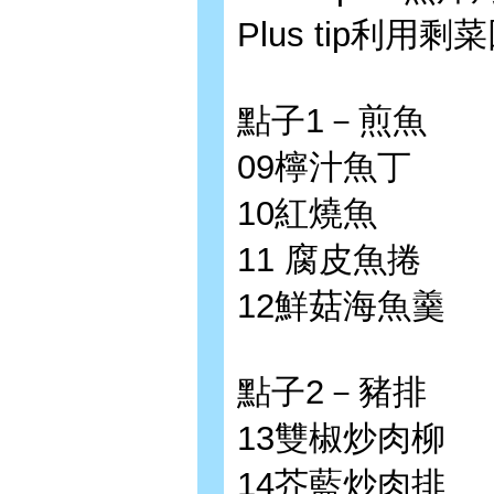
Plus tip利
點子1－煎魚
09檸汁魚丁
10紅燒魚
11 腐皮魚捲
12鮮菇海魚羹
點子2－豬排
13雙椒炒肉柳
14芥藍炒肉排