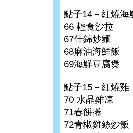
點子14－紅燒海
66 輕食沙拉
67什錦炒麵
68麻油海鮮飯
69海鮮豆腐煲
點子15－紅燒雞
70 水晶雞凍
71春餅捲
72青椒雞絲炒飯