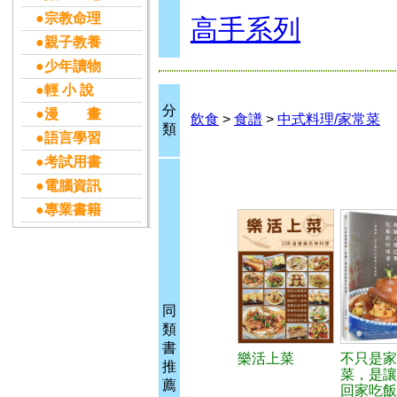
●宗教命理
高手系列
●親子教養
●少年讀物
●輕 小 說
分
●漫 畫
飲食
>
食譜
>
中式料理/家常菜
類
●語言學習
●考試用書
●電腦資訊
●專業書籍
同
類
書
樂活上菜
不只是家
推
菜，是讓
薦
回家吃飯