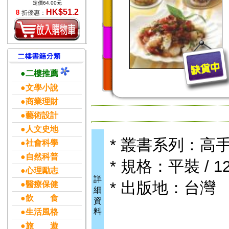
定價64.00元
HK$51.2
8
折優惠：
●二樓推薦
●文學小說
●商業理財
●藝術設計
●人文史地
* 叢書系列：高
●社會科學
●自然科普
* 規格：平裝 / 12
●心理勵志
詳
* 出版地：台灣
●醫療保健
細
●飲 食
資
料
●生活風格
●旅 遊