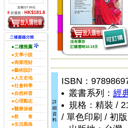
定價227.00元
HK$181.6
8
折優惠：
沒有庫存
●二樓推薦
訂購需時10-14天
●文學小說
●商業理財
●藝術設計
●人文史地
ISBN：9789869
●社會科學
叢書系列：
經
●自然科普
●心理勵志
詳
規格：精裝 / 216
細
●醫療保健
資
/ 單色印刷 / 初版
●飲 食
料
●生活風格