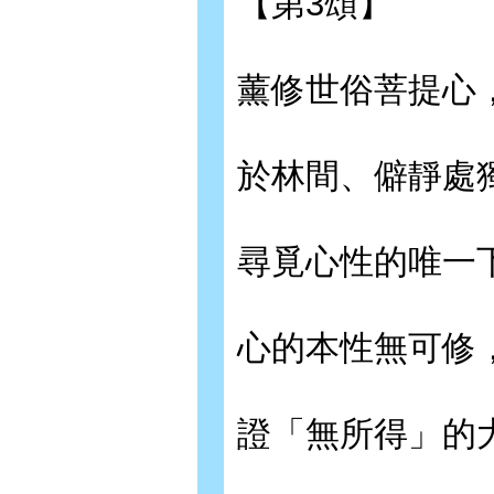
【第3頌】
薰修世俗菩提心
於林間、僻靜處
尋覓心性的唯一
心的本性無可修
證「無所得」的