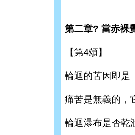
第二章? 當赤裸
【第4頌】
輪迴的苦因即是
痛苦是無義的，
輪迴瀑布是否乾