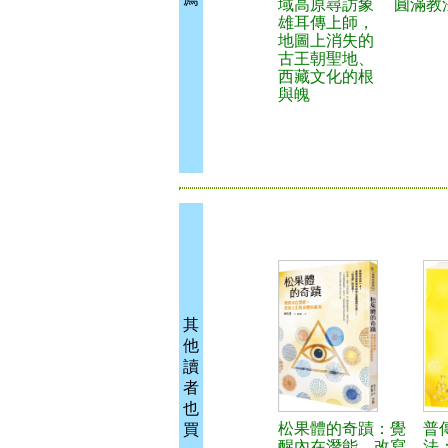
域高原尋訪象
圓滿教
雄耳傳上師，
地圖上消失的
古王朝聖地、
西藏文化的根
與魄
其
他
讀
者
也
松果體的奇蹟：覺
普
買
醒內在潛能，改寫
法