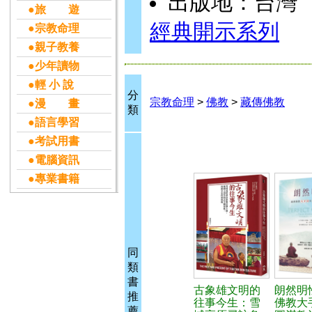
出版地：台灣
●旅 遊
經典開示系列
●宗教命理
●親子教養
●少年讀物
●輕 小 說
分
宗教命理
>
佛教
>
藏傳佛教
●漫 畫
類
●語言學習
●考試用書
●電腦資訊
●專業書籍
同
類
書
古象雄文明的
朗然明
推
往事今生：雪
佛教大
薦