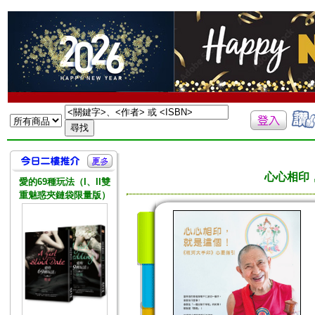
心心相印
愛的69種玩法（I、II雙
重魅惑夾鏈袋限量版）