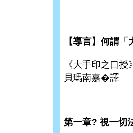
【導言】何謂「
《大手印之口授》（M
貝瑪南嘉�譯
第一章? 視一切