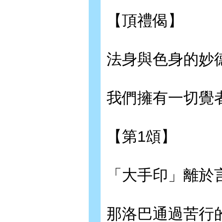
【頂禮偈】
法身與色身的妙
我們擁有一切覺
【第1頌】
「大手印」離於
那洛巴通過苦行