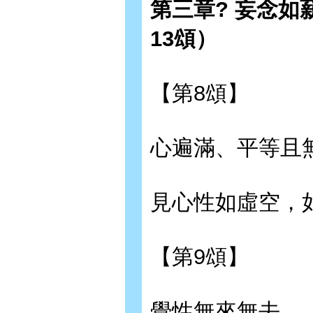
第三章? 妄念如
13頌）
【第8頌】
心遍滿、平等且
見心性如虛空，
【第9頌】
覺性無來無去