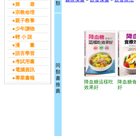
類
●旅 遊
●宗教命理
●親子教養
●少年讀物
●輕 小 說
●漫 畫
●語言學習
●考試用書
同
●電腦資訊
類
●專業書籍
書
降血糖這樣吃
降血糖
推
效果好
好
薦