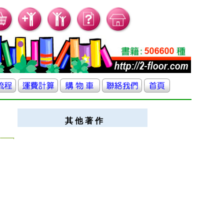
其 他 著 作