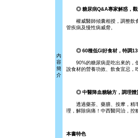
◎ 糖尿病Q&A專家解惑，觀
權威醫師傾囊相授，調整飲食
管疾病及慢性病威脅。
◎ 60種低GI好食材，特調1
內
容
90%的糖尿病是吃出來的，低
簡
說食材的營養功效、飲食宜忌，
介
◎ 中醫降血糖驗方，調理體
透過藥茶、藥膳、按摩，精準
理，解除病痛！中西醫同治，控
本書特色