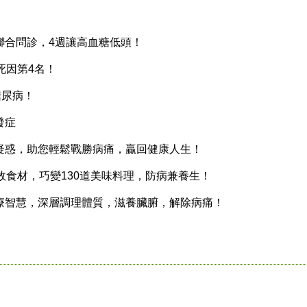
合問診，4週讓高血糖低頭！
因第4名！
糖尿病！
發症
惑，助您輕鬆戰勝病痛，贏回健康人生！
食材，巧變130道美味料理，防病兼養生！
智慧，深層調理體質，滋養臟腑，解除病痛！