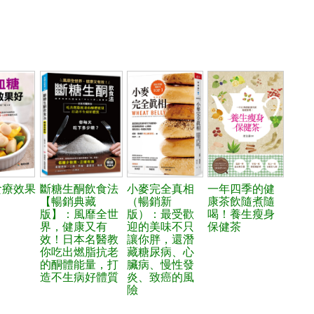
食療效果
斷糖生酮飲食法
小麥完全真相
一年四季的健
【暢銷典藏
（暢銷新
康茶飲隨煮隨
版】：風靡全世
版）：最受歡
喝！養生瘦身
界，健康又有
迎的美味不只
保健茶
效！日本名醫教
讓你胖，還潛
你吃出燃脂抗老
藏糖尿病、心
的酮體能量，打
臟病、慢性發
造不生病好體質
炎、致癌的風
險