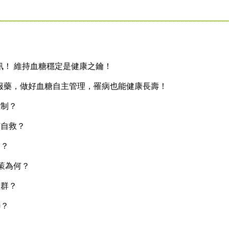
！ 維持血糖穩定是健康之鑰！
藥，做好血糖自主管理，罹病也能健康長壽！
制？
自救？
？
策為何？
群？
？