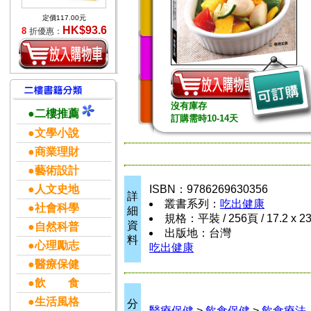
定價117.00元
HK$93.6
8
折優惠：
沒有庫存
●二樓推薦
訂購需時10-14天
●文學小說
●商業理財
●藝術設計
●人文史地
ISBN：9786269630356
詳
叢書系列：
吃出健康
●社會科學
細
規格：平裝 / 256頁 / 17.2 x 2
資
●自然科普
出版地：台灣
料
●心理勵志
吃出健康
●醫療保健
●飲 食
●生活風格
分
醫療保健
>
飲食保健
>
飲食療法