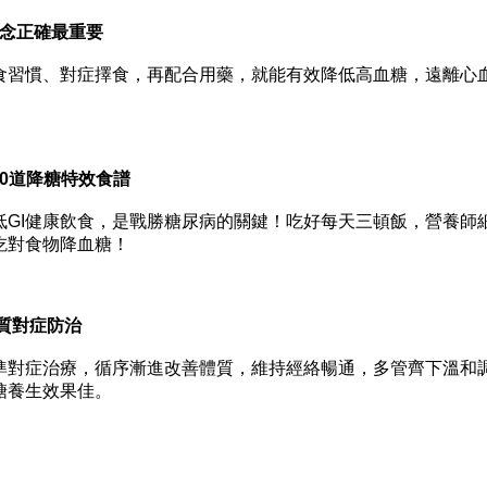
念正確最重要
習慣、對症擇食，再配合用藥，就能有效降低高血糖，遠離心
30道降糖特效食譜
GI健康飲食，是戰勝糖尿病的關鍵！吃好每天三頓飯，營養師
吃對食物降血糖！
質對症防治
對症治療，循序漸進改善體質，維持經絡暢通，多管齊下溫和
糖養生效果佳。