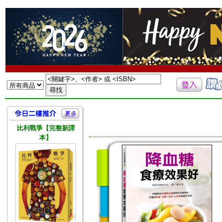
比利戰爭【完整新譯
本】