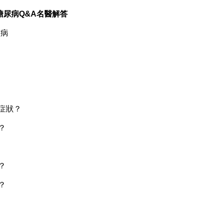
】糖尿病Q&A名醫解答
尿病
症狀？
？
？
？