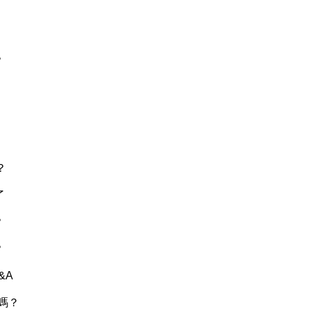
？
？
？
了
？
？
&A
嗎？