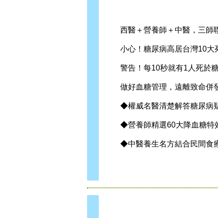
西醫＋營養師＋中醫，三師聯
小心！糖尿病高居台灣10大死
警告！每10秒就有1人死於
做好血糖管理，遠離致命併
◆權威名醫清楚解答糖尿病疑
◆營養師精選60大降血糖特效
◆中醫養生名方結合民間食療