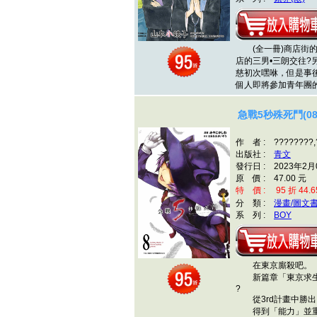
(全一冊)商店街的
店的三男•三朗交往?
慈初次嘿咻，但是事
個人即將參加青年團
急戰5秒殊死鬥(08
作 者 : ????????,
出版社 :
青文
發行日 : 2023年2月
原 價 : 47.00 元
特 價 : 95 折 44.6
分 類 :
漫畫/圖文
系 列 :
BOY
在東京廝殺吧。
新篇章「東京求生
?
從3rd計畫中勝出
得到「能力」並重