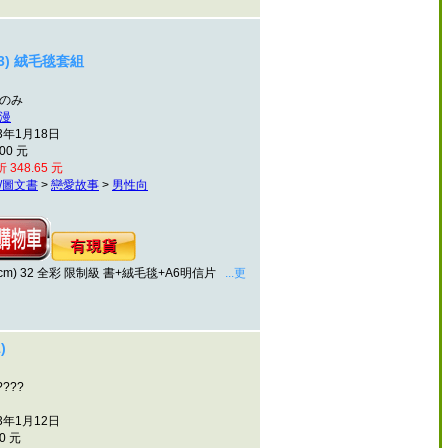
3) 絨毛毯套組
くのみ
漫
3年1月18日
00 元
 348.65 元
/圖文書
>
戀愛故事
>
男性向
25.7cm) 32 全彩 限制級 書+絨毛毯+A6明信片
...更
)
????
3年1月12日
0 元