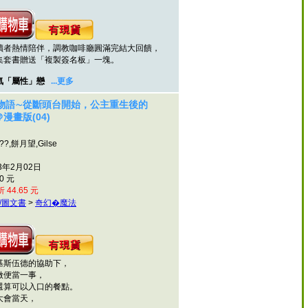
熱情陪伴，調教咖啡廳圓滿完結大回饋，
套書贈送「複製簽名板」一塊。
「屬性」戀
...更多
物語∼從斷頭台開始，公主重生後的
漫畫版(04)
?,餅月望,Gilse
3年2月02日
0 元
 44.65 元
/圖文書
>
奇幻�魔法
斯伍德的協助下，
便當一事，
算可以入口的餐點。
會當天，