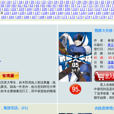
|
15
|
16
|
17
|
18
|
19
|
20
|
21
|
22
|
23
|
24
|
25
|
26
|
27
|
28
|
29
|
30
|
31
|
32
|
33
|
|
58
|
59
|
60
|
61
|
62
|
63
|
64
|
65
|
66
|
67
|
68
|
69
|
70
|
71
|
72
|
73
|
74
|
75
|
76
|
7
0
|
101
|
102
|
103
|
104
|
105
|
106
|
107
|
108
|
109
|
110
|
111
|
112
|
113
|
114
|
11
2 頁
133
|
134
|
135
|
136
|
137
|
138
|
139
|
140
|
141
|
142
|
143
|
144
|
145
|
146
|
1
|
163
|
164
|
165
|
166
|
167
|
168
|
169
|
170
|
171
|
172
|
173
|
174
|
175
|
176
|
177
戰隊大失格 
作 者 : 春場
出版社 :
東立
發行日 : 202
原 價 : 34.0
特 價 : 95 折
L
分 類 :
漫畫
系 列 :
少年
完美大學生．鈴木對其他人類沒興趣，他
眾人在攸關晉
馬賽克。因為一件意外，他注意到阿宅大學
中發現到這是
但鈴木去應徵書店打工，田中卻是他的職場
了追求收集「
聯手組隊，而
敬請見諒。(01)
勿說是推理(1