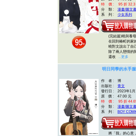
特 價 : 95 折 32.3
分 類 :
漫畫/圖文
系 列 :
少女系列
(完結篇)曉與養母
在回到椿町的家的
曉對文說出了自己
除了兩人戀情的開
還收
...更多
明日同學的水手服(
作 者 : 博
出版社 :
青文
發行日 : 2023年1月
原 價 : 47.00 元
特 價 : 95 折 44.6
分 類 :
漫畫/圖文
系 列 :
BOY COMI
將「我」的心意，