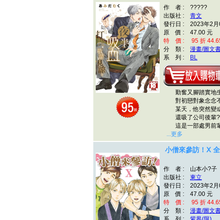
作 者 : ?????
出版社 :
青文
發行日 : 2023年2月
原 價 : 47.00 元
特 價 : 95 折 44.6
分 類 :
漫畫/圖文
系 列 :
BL
勤奮又腳踏實地生
對初戀對象念念
某天，他突然變成
還吸了公司後輩?
這是一部處男前輩
...更多
小僧來參訪！Ⅹ 全
作 者 : 山本小?子
出版社 :
東立
發行日 : 2023年2月
原 價 : 47.00 元
特 價 : 95 折 44.6
分 類 :
漫畫/圖文
系 列 :
紫界(限)