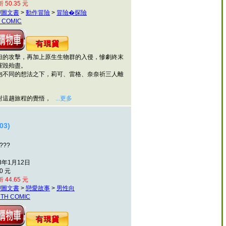
 50.35 元
/圖文書
>
動作冒險
>
冒險�探險
 COMIC
攻擊，再加上原生生物群的入侵，慘劇終末
摧毀殆盡。
同的想法之下，莉可、雷格、奈奈祈三人離
這趟旅程的覺悟，
...更多
3)
???
3年1月12日
0 元
 44.65 元
/圖文書
>
戀愛故事
>
男性向
TH COMIC