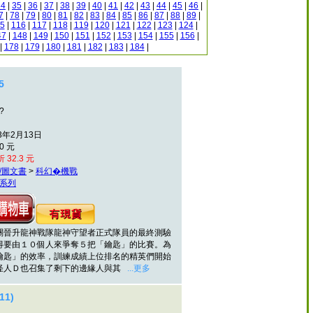
34
|
35
|
36
|
37
|
38
|
39
|
40
|
41
|
42
|
43
|
44
|
45
|
46
|
7
|
78
|
79
|
80
|
81
|
82
|
83
|
84
|
85
|
86
|
87
|
88
|
89
|
5
|
116
|
117
|
118
|
119
|
120
|
121
|
122
|
123
|
124
|
47
|
148
|
149
|
150
|
151
|
152
|
153
|
154
|
155
|
156
|
|
178
|
179
|
180
|
181
|
182
|
183
|
184
|
5
?
3年2月13日
0 元
 32.3 元
/圖文書
>
科幻�機戰
系列
升龍神戰隊龍神守望者正式隊員的最終測驗
得要由１０個人來爭奪５把「鑰匙」的比賽。為
鑰匙」的效率，訓練成績上位排名的精英們開始
怪人Ｄ也召集了剩下的邊緣人與其
...更多
1)