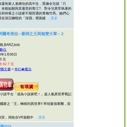
有家人束縛住的高中生．黑瀨令兒就「只
。未能如願與其遁世的青江?、對令兒異常執著的
及和仰慕之小說家不期而遇的青梅竹馬。她們心
將在深沉幽暗的「深淵」裡面縱
...更多
阿爾奇美拉∼最弱之王與無雙大軍∼ 2
,BARZ,bob
數位
3年1月06日
0 元
 62.7 元
/圖文書
>
奇幻�魔法
說平台「成為小說家吧！」超人氣異世界戰記
家之「王」轉移到異世界!! 率領最強軍團，前
安」與他在VR遊戲中
...更多
惑(07)