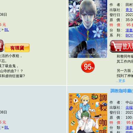
作 者 : 田
出版社 :
青文
08日
發行日 : 202
原 價 : 35.0
5 元
特 價 : 95 折
書
>
BL
分 類 :
漫畫
系 列 :
BOY
活的小夜稔，
和整同年級的
不忘。
其工作內容
了吸血鬼，
另一方面，
山寺的血?！？
找到了神祕
和虐待狂後輩?
...更多
調教咖啡廳(0
作 者 : 中
出版社 :
尖端
08日
發行日 : 202
原 價 : 100.
5 元
特 價 : 95 折
書
>
BL
分 類 :
漫畫
系 列 :
萌館