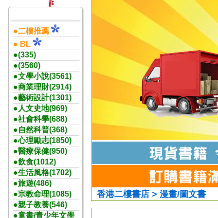
●二樓推薦
● BL
●(335)
●(3560)
●文學小說(3561)
●商業理財(2914)
●藝術設計(1301)
●人文史地(969)
●社會科學(688)
●自然科普(368)
●心理勵志(1850)
●醫療保健(950)
●飲食(1012)
●生活風格(1702)
●旅遊(486)
香港二樓書店 > 漫畫/圖文書
●宗教命理(1085)
●親子教養(546)
●童書/青少年文學