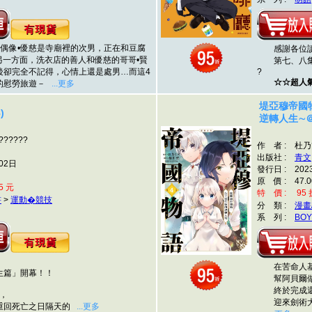
偶像•優慈是寺廟裡的次男，正在和豆腐
感謝各位讀者
另一方面，洗衣店的善人和優慈的哥哥•賢
第七、八集
後卻完全不記得，心情上還是處男…而這4
?
☆☆超人氣
的慰勞旅遊－
...更多
堤亞穆帝國
)
逆轉人生∼＠
??????
作 者 : 杜乃?
出版社 :
青文
02日
發行日 : 202
原 價 : 47.0
5 元
特 價 : 95 折
書
>
運動�競技
分 類 :
漫畫
系 列 :
BOY
在苦命人基
篇」開幕！！
幫阿貝爾做
終於完成還
，
迎來劍術大
回死亡之日隔天的
...更多