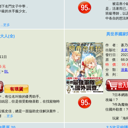
被這座小鎮還
下名門女子中學．
是」活著而已
級的水手服少女。
班級導師，以
中各自的想法
利
...更多
異世界國家
大人(全)
作 者 : 蒼乃曉
出版社 :
未來
發行日 : 202
11日
原 價 : 66.0
特 價 : 95 折
5 元
分 類 :
漫畫
書
>
BL
系 列 :
?日本網路小
，有位名叫狼的優秀助手。
改編！?
凶惡，但是很受動物喜歡，在找寵物時
?作為魔物國
往國外勘查！?
狐史佳，總是一面協助史佳解決案件，
嘴唇
...更多
玩家「海利
甸星原 20
2.5次元的誘