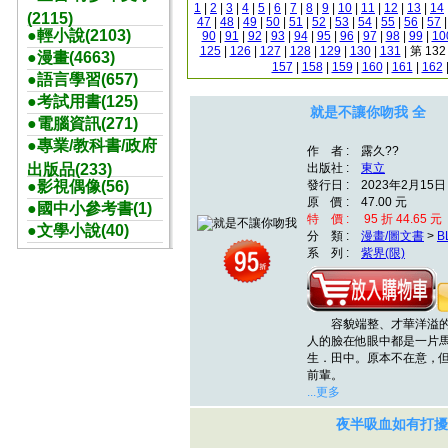
1
|
2
|
3
|
4
|
5
|
6
|
7
|
8
|
9
|
10
|
11
|
12
|
13
|
14
(2115)
47
|
48
|
49
|
50
|
51
|
52
|
53
|
54
|
55
|
56
|
57
●輕小說(2103)
90
|
91
|
92
|
93
|
94
|
95
|
96
|
97
|
98
|
99
|
10
125
|
126
|
127
|
128
|
129
|
130
|
131
| 第 13
●漫畫(4663)
157
|
158
|
159
|
160
|
161
|
162
●語言學習(657)
●考試用書(125)
就是不讓你吻我 全
●電腦資訊(271)
●專業/教科書/政府
作 者 : 露久??
出版品(233)
出版社 :
東立
●影視偶像(56)
發行日 : 2023年2月15日
原 價 : 47.00 元
●國中小參考書(1)
特 價 : 95 折 44.65 元
●文學小說(40)
分 類 :
漫畫/圖文書
>
B
系 列 :
紫界(限)
容貌端整、才華洋溢的
人的臉在他眼中都是一片
生．田中。原本不在意，
前輩。
...更多
夜半吸血如有打擾，