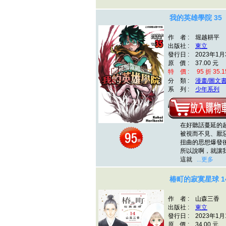
我的英雄學院 35
作 者 : 堀越耕平
出版社 :
東立
發行日 : 2023年1月
原 價 : 37.00 元
特 價 : 95 折 35.1
分 類 :
漫畫/圖文
系 列 :
少年系列
在好聽話蔓延的超
被視而不見、厭惡
扭曲的思想爆發後
所以說啊，就讓我
這就
...更多
椿町的寂寞星球 1
作 者 : 山森三香
出版社 :
東立
發行日 : 2023年1月
原 價 : 34.00 元