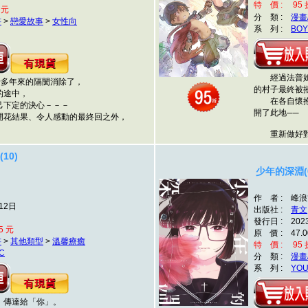
特 價 : 95 折
 元
分 類 :
漫畫
書
>
戀愛故事
>
女性向
系 列 :
BOY
經過法普妲的
多年來的隔閡消除了，
的村子最終被
途中，
在各自懷抱不
下定的決心－－－
開了此地──
花結果、令人感動的最終回之外，
重新做好對
10)
少年的深淵(0
作 者 : 峰浪
12日
出版社 :
青文
發行日 : 202
5 元
原 價 : 47.0
書
>
其他類型
>
溫馨療癒
特 價 : 95 折
C
分 類 :
漫畫
系 列 :
YOU
傳達給「你」。