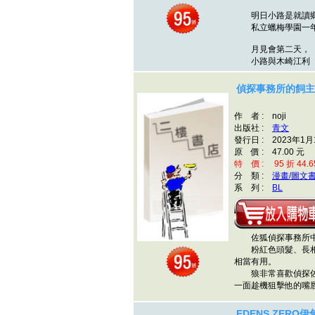
明日小路是就讀鄉
私立蠟梅學園一年
月見會第二天，
小路與木崎江
偵探事務所的飼主
作 者 : noji
出版社 :
青文
發行日 : 2023年1月
原 價 : 47.00 元
特 價 : 95 折 44.6
分 類 :
漫畫/圖文
系 列 :
BL
佐狐偵探事務所中
粉紅色頭髮、長相
相當有用。
狼非常喜歡偵探佐
一面趁機狙擊他的
EDENS ZERO伊