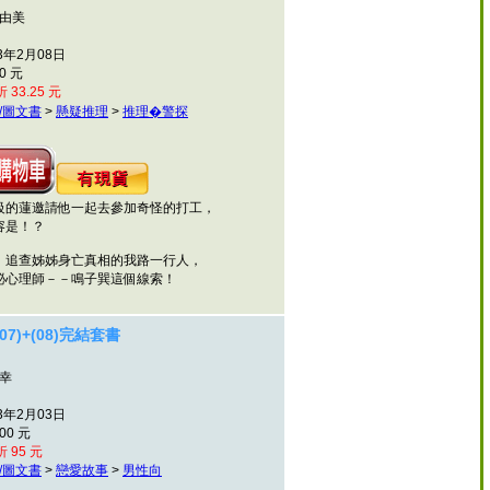
村由美
3年2月08日
0 元
 33.25 元
/圖文書
>
懸疑推理
>
推理�警探
蓮邀請他一起去參加奇怪的打工，
是！？
追查姊姊身亡真相的我路一行人，
心理師－－鳴子巽這個線索！
7)+(08)完結套書
山幸
3年2月03日
00 元
 95 元
/圖文書
>
戀愛故事
>
男性向