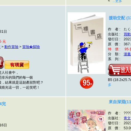
<
...更多
援助交配 (1
作 者 : た
31日
出版社 :
買動
發行日 : 202
5 元
原 價 : 367.
書
>
動作冒險
>
冒險�探險
特 價 : 95 折
分 類 :
漫畫
系 列 :
人社會中，
排斥的我們的每一個
B5 (18.2x
，結果就是這副產狀對吧？
多
燒光這一切，一起笑吧！
來自深淵(11
4完
作 者 : ???
出版社 :
青文
發行日 : 202
16日
原 價 : 53.0