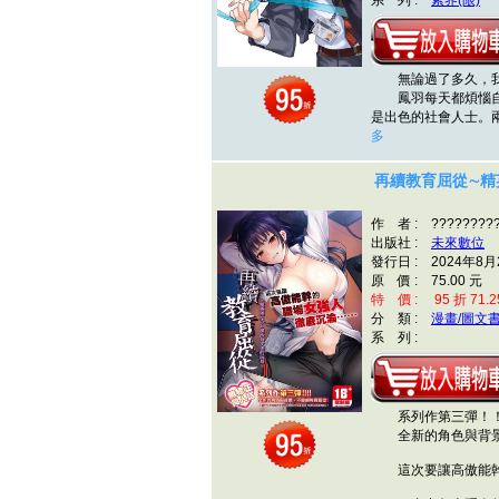
系 列 :
紫界(限)
無論過了多久，我
鳳羽每天都煩惱自己
是出色的社會人士。
多
再續教育屈從∼精
作 者 : ????????
出版社 :
未來數位
發行日 : 2024年8月
原 價 : 75.00 元
特 價 : 95 折 71.2
分 類 :
漫畫/圖文
系 列 :
系列作第三彈！
全新的角色與背景
這次要讓高傲能幹