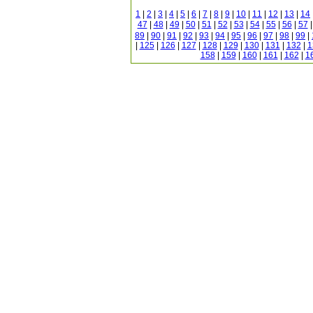
1
|
2
|
3
|
4
|
5
|
6
|
7
|
8
|
9
|
10
|
11
|
12
|
13
|
14
47
|
48
|
49
|
50
|
51
|
52
|
53
|
54
|
55
|
56
|
57
89
|
90
|
91
|
92
|
93
|
94
|
95
|
96
|
97
|
98
|
99
|
|
125
|
126
|
127
|
128
|
129
|
130
|
131
|
132
|
1
158
|
159
|
160
|
161
|
162
|
1