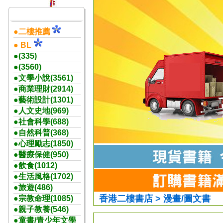
●二樓推薦
● BL
●(335)
●(3560)
●文學小說(3561)
●商業理財(2914)
●藝術設計(1301)
●人文史地(969)
●社會科學(688)
●自然科普(368)
●心理勵志(1850)
●醫療保健(950)
●飲食(1012)
●生活風格(1702)
●旅遊(486)
香港二樓書店 > 漫畫/圖文書
●宗教命理(1085)
●親子教養(546)
●童書/青少年文學