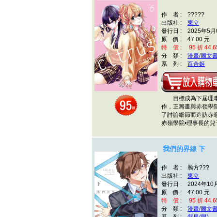
作 者 : ?????
出版社 :
東立
發行日 : 2025年5月
原 價 : 47.00 元
特 價 : 95 折 44.6
分 類 :
漫畫/圖文
系 列 :
百合姬
目標成為下屆理事
作，正籌畫與赤嶺學
了討論細節而造訪赤
赤嶺學院•理事長的
我們的界線 下
作 者 : 鴈方???
出版社 :
東立
發行日 : 2024年10
原 價 : 47.00 元
特 價 : 95 折 44.6
分 類 :
漫畫/圖文