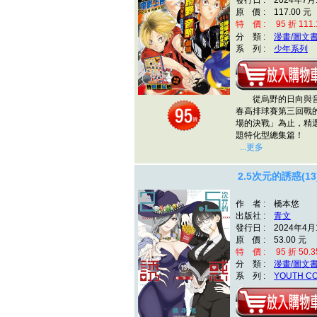
發行日 : 2024年7月
原 價 : 117.00 元
特 價 : 95 折 111.
分 類 :
漫畫/圖文
系 列 :
少年系列
從烏野的日向與音
春高排球賽第三回戰
場的決戰」為止，精
題特化型總集篇！
...更多
2.5次元的誘惑(13
作 者 : 橋本悠
出版社 :
青文
發行日 : 2024年4月
原 價 : 53.00 元
特 價 : 95 折 50.3
分 類 :
漫畫/圖文
系 列 :
YOUTH C