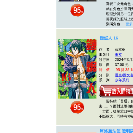
喜愛二次元角色．
就在角色扮演四天
理理沙與另一位四
從夜姬的服裝上
滿滿角色
...更多
鏈鋸人 16
作 者 : 藤本樹
出版社 :
東立
發行日 : 2024年3月
原 價 : 37.00 元
特 價 : 95 折 35.1
分 類 :
漫畫/圖文
系 列 :
少年系列
要持續「普通」的
去……？面對這兩個
一方面，從希雅口中
不斷擴大，同時有神
庫洛魔法使 透明牌