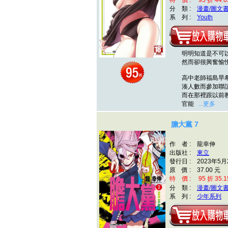
特 價 : 95 折 44.6
分 類 :
漫畫/圖文
系 列 :
Youth
明明知道是不可以
然而卻很興奮愉
高中老師福島早
湊人數而參加聯
而在那裡跟以前教
官能
...更多
膽大黨 7
作 者 : 龍幸伸
出版社 :
東立
發行日 : 2023年5月
原 價 : 37.00 元
特 價 : 95 折 35.1
分 類 :
漫畫/圖文
系 列 :
少年系列