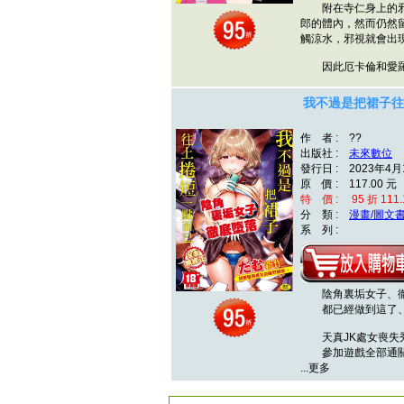
附在寺仁身上的邪視
郎的體內，然而仍然
觸涼水，邪視就會出
因此厄卡倫和愛
我不過是把裙子往
作 者 : ??
出版社 :
未來數位
發行日 : 2023年4月
原 價 : 117.00 元
特 價 : 95 折 111.
分 類 :
漫畫/圖文
系 列 :
陰角裏垢女子、徹
都已經做到這了、就
天真JK處女喪失
參加遊戲全部通關
...更多