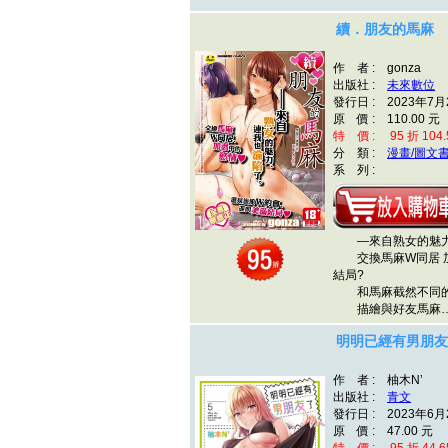
續．朋友的馬麻
作 者 : gonza
出版社 :
未來數位
發行日 : 2023年7月
原 價 : 110.00 元
特 價 : 95 折 104.
分 類 :
漫畫/圖文
系 列 :
—來自熟女的魅力
交換馬麻W同居 加
結局?
和馬麻截然不同的
描繪與好友馬麻
明明已經有男朋友了
作 者 : 柚木N’
出版社 :
青文
發行日 : 2023年6月
原 價 : 47.00 元