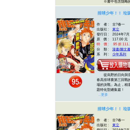
※書中包含隱晦的
排球少年！！ 垃圾
作 者 : 古?春一
出版社 :
東立
發行日 : 2024年7月
原 價 : 117.00 元
特 價 : 95 折 111.
分 類 :
漫畫/圖文
系 列 :
少年系列
從烏野的日向與音
春高排球賽第三回戰
場的決戰」為止，精
題特化型總集篇！
...更多
排球少年！！ 垃圾
作 者 : 古?春一
出版社 :
東立