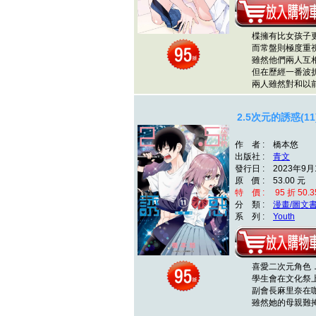
楪擁有比女孩子更
而常盤則極度重視
雖然他們兩人互相
但在歷經一番波折
兩人雖然對和以前
2.5次元的誘惑(11
作 者 : 橋本悠
出版社 :
青文
發行日 : 2023年9月
原 價 : 53.00 元
特 價 : 95 折 50.3
分 類 :
漫畫/圖文
系 列 :
Youth
喜愛二次元角色．
學生會在文化祭上
副會長麻里奈在咖
雖然她的母親難掩