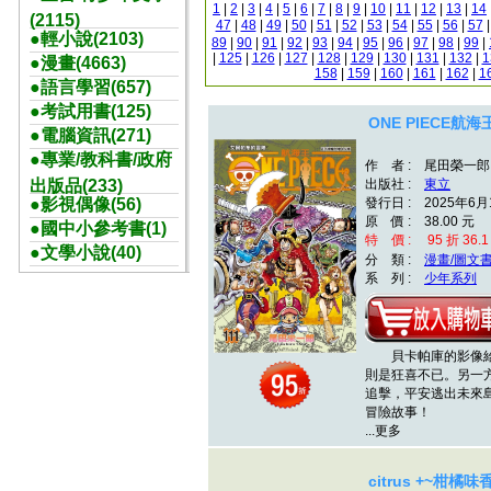
1
|
2
|
3
|
4
|
5
|
6
|
7
|
8
|
9
|
10
|
11
|
12
|
13
|
14
(2115)
47
|
48
|
49
|
50
|
51
|
52
|
53
|
54
|
55
|
56
|
57
●輕小說(2103)
89
|
90
|
91
|
92
|
93
|
94
|
95
|
96
|
97
|
98
|
99
|
|
125
|
126
|
127
|
128
|
129
|
130
|
131
|
132
|
1
●漫畫(4663)
158
|
159
|
160
|
161
|
162
|
1
●語言學習(657)
●考試用書(125)
ONE PIECE航海王
●電腦資訊(271)
●專業/教科書/政府
作 者 : 尾田榮一郎
出版品(233)
出版社 :
東立
●影視偶像(56)
發行日 : 2025年6月
原 價 : 38.00 元
●國中小參考書(1)
特 價 : 95 折 36.1
●文學小說(40)
分 類 :
漫畫/圖文
系 列 :
少年系列
貝卡帕庫的影像給
則是狂喜不已。另一
追擊，平安逃出未來島
冒險故事！
...更多
citrus +~柑橘味