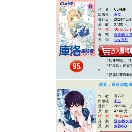
作 者 : CLAMP
出版社 :
東立
發行日 : 2024年1月
原 價 : 37.00 元
特 價 : 95 折 35.1
分 類 :
漫畫/圖文
系 列 :
少女系列
「歡迎光臨，『時
『紅皇后』正在等
?
「愛麗絲夢遊時鐘之
愛我，直達深處 Ⅲ
作 者 : 百???
出版社 :
東立
發行日 : 2023年11
原 價 : 47.00 元
特 價 : 95 折 44.6
分 類 :
漫畫/圖文
系 列 :
紫界(限)