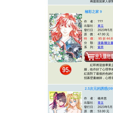
兩篇親如家人卻
極彩之家 9
作 者 : ???
出版社 :
東立
發行日 : 2023年5月
原 價 : 47.00 元
特 價 : 95 折 44.6
分 類 :
漫畫/圖文
系 列 :
紫界
紅即將迎接畢業之
姻，他作好了心理準
紅面對了最後的色納
招募壁畫繪師，心裡
2.5次元的誘惑(09
作 者 : 橋本悠
出版社 :
青文
發行日 : 2023年5月
原 價 : 53.00 元