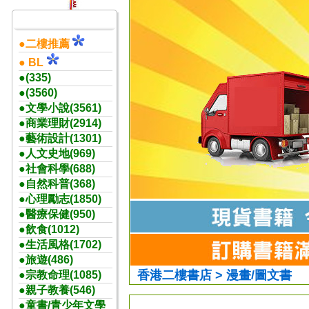
●二樓推薦
● BL
●(335)
●(3560)
●文學小說(3561)
●商業理財(2914)
●藝術設計(1301)
●人文史地(969)
●社會科學(688)
●自然科普(368)
●心理勵志(1850)
●醫療保健(950)
●飲食(1012)
●生活風格(1702)
●旅遊(486)
香港二樓書店 > 漫畫/圖文書
●宗教命理(1085)
●親子教養(546)
●童書/青少年文學