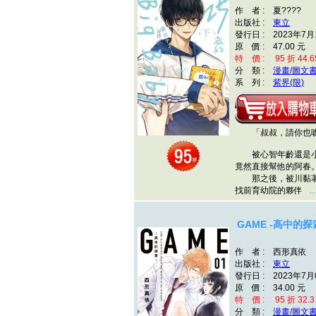
作 者 : 夏????
出版社 :
東立
發行日 : 2023年7月
原 價 : 47.00 元
特 價 : 95 折 44.6
分 類 :
漫畫/圖文
系 列 :
紫界(限)
「叔叔，請你也吻
被心智年齡還是小
竟然直接幫他的阿春
那之後，被川黏著
找前育幼院的夥伴
.
GAME -高中的探
作 者 : 西形真依
出版社 :
東立
發行日 : 2023年7月
原 價 : 34.00 元
特 價 : 95 折 32.3
分 類 :
漫畫/圖文