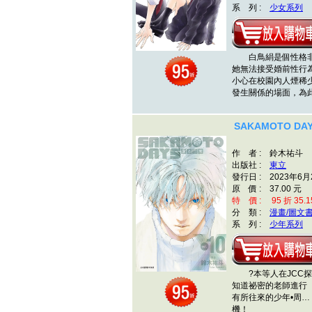
系 列 :
少女系列
白鳥絹是個性格非
她無法接受婚前性行
小心在校園內人煙稀
發生關係的場面，為
SAKAMOTO DA
作 者 : 鈴木祐斗
出版社 :
東立
發行日 : 2023年6月
原 價 : 37.00 元
特 價 : 95 折 35.1
分 類 :
漫畫/圖文
系 列 :
少年系列
?本等人在JCC探
知道祕密的老師進行
有所往來的少年•周…
機！