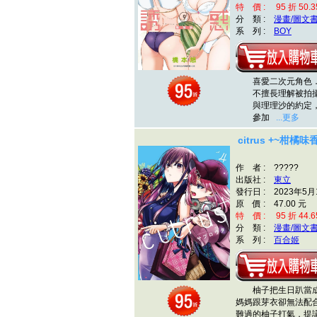
特 價 : 95 折 50.3
分 類 :
漫畫/圖文
系 列 :
BOY
喜愛二次元角色．
不擅長理解被拍攝
與理理沙的約定，
參加
...更多
citrus +~柑橘味
作 者 : ?????
出版社 :
東立
發行日 : 2023年5月
原 價 : 47.00 元
特 價 : 95 折 44.6
分 類 :
漫畫/圖文
系 列 :
百合姬
柚子把生日趴當成
媽媽跟芽衣卻無法配
難過的柚子打氣，提