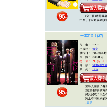
(全一冊)
總是戴
中原，平時最喜歡收
一弦定音！(27)
作 者 : ????
出版社 :
青文
發行日 : 2023年6月
原 價 : 33.00 元
特 價 : 95 折 31.3
分 類 :
漫畫/圖文
系 列 :
BOY
愛等人整合了各自
並找到彈奏的方
終於完成了與至
完全不同級別的完
...更多