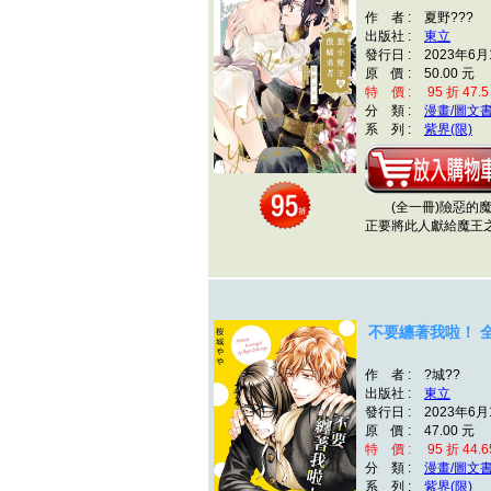
作 者 : 夏野???
出版社 :
東立
發行日 : 2023年6月
原 價 : 50.00 元
特 價 : 95 折 47.5
分 類 :
漫畫/圖文
系 列 :
紫界(限)
(全一冊)
險惡的
正要將此人獻給魔王
不要纏著我啦！ 
作 者 : ?城??
出版社 :
東立
發行日 : 2023年6月
原 價 : 47.00 元
特 價 : 95 折 44.6
分 類 :
漫畫/圖文
系 列 :
紫界(限)