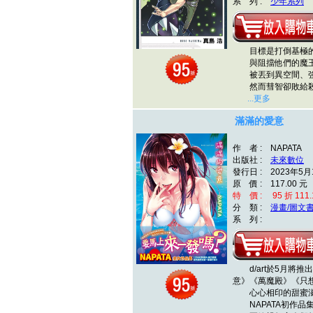
系 列 :
少年系列
目標是打倒基極的
與阻擋他們的魔王
被丟到異空間、強
然而彗智卻敗給殺
...更多
滿滿的愛意
作 者 : NAPATA
出版社 :
未來數位
發行日 : 2023年5月
原 價 : 117.00 元
特 價 : 95 折 111.
分 類 :
漫畫/圖文
系 列 :
d/art於5月將推
意》《萬魔殿》《只
心心相印的甜蜜
NAPATA初作品