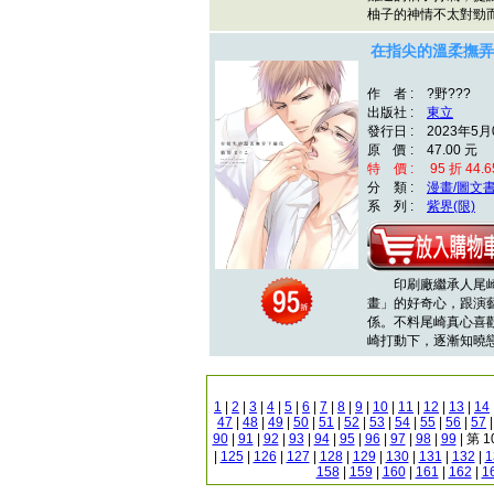
柚子的神情不太對勁
在指尖的溫柔撫弄
作 者 : ?野???
出版社 :
東立
發行日 : 2023年5月
原 價 : 47.00 元
特 價 : 95 折 44.6
分 類 :
漫畫/圖文
系 列 :
紫界(限)
印刷廠繼承人尾崎
畫」的好奇心，跟演
係。不料尾崎真心喜
崎打動下，逐漸知曉
1
|
2
|
3
|
4
|
5
|
6
|
7
|
8
|
9
|
10
|
11
|
12
|
13
|
14
47
|
48
|
49
|
50
|
51
|
52
|
53
|
54
|
55
|
56
|
57
90
|
91
|
92
|
93
|
94
|
95
|
96
|
97
|
98
|
99
| 第 
|
125
|
126
|
127
|
128
|
129
|
130
|
131
|
132
|
1
158
|
159
|
160
|
161
|
162
|
1