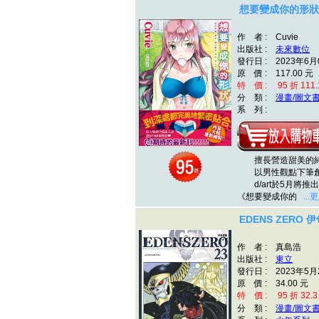
想要變成你的形狀
作 者 : Cuvie
出版社 :
未來數位
發行日 : 2023年6月
原 價 : 117.00 元
特 價 : 95 折 111.
分 類 :
漫畫/圖文
系 列 :
擅長營造甜美的純
以男性觀點下筆創作
d/art於5月將推
《想要變成你的
...
EDENS ZERO 
作 者 : 真島浩
出版社 :
東立
發行日 : 2023年5月
原 價 : 34.00 元
特 價 : 95 折 32.3
分 類 :
漫畫/圖文