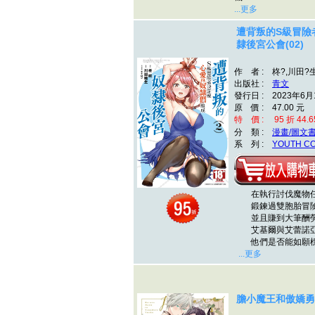
...更多
遭背叛的S級冒險
隸後宮公會(02)
作 者 : 柊?,川田?生
出版社 :
青文
發行日 : 2023年6月
原 價 : 47.00 元
特 價 : 95 折 44.6
分 類 :
漫畫/圖文
系 列 :
YOUTH C
在執行討伐魔物任
鍛鍊過雙胞胎冒險
並且賺到大筆酬
艾基爾與艾蕾諾亞
他們是否能如願標
...更多
膽小魔王和傲嬌勇