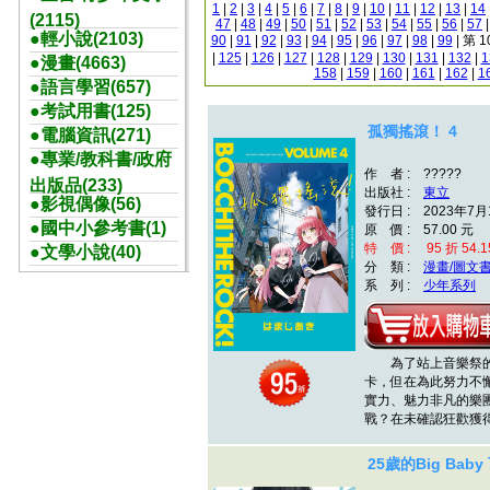
1
|
2
|
3
|
4
|
5
|
6
|
7
|
8
|
9
|
10
|
11
|
12
|
13
|
14
(2115)
47
|
48
|
49
|
50
|
51
|
52
|
53
|
54
|
55
|
56
|
57
●輕小說(2103)
90
|
91
|
92
|
93
|
94
|
95
|
96
|
97
|
98
|
99
| 第 
|
125
|
126
|
127
|
128
|
129
|
130
|
131
|
132
|
1
●漫畫(4663)
158
|
159
|
160
|
161
|
162
|
1
●語言學習(657)
●考試用書(125)
孤獨搖滾！ 4
●電腦資訊(271)
●專業/教科書/政府
作 者 : ?????
出版品(233)
出版社 :
東立
●影視偶像(56)
發行日 : 2023年7月
●國中小參考書(1)
原 價 : 57.00 元
特 價 : 95 折 54.1
●文學小說(40)
分 類 :
漫畫/圖文
系 列 :
少年系列
為了站上音樂祭的大
卡，但在為此努力不
實力、魅力非凡的樂團
戰？在未確認狂歡獲
25歲的Big Baby