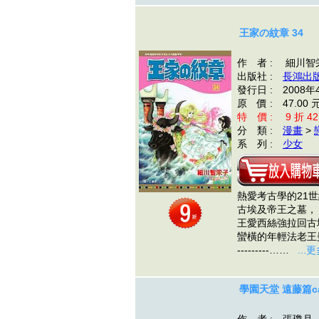
王家の紋章 34
作 者 : 細川智
出版社 :
長鴻出
發行日 : 2008年
原 價 : 47.00 
特 價 : 9 折 42
分 類 :
漫畫
>
系 列 :
少女
熱愛考古學的21
古埃及帝王之墓，
王愛西絲強拉回古
蠻橫的年輕法老王
---------……
...
學園天堂 遠藤篇cal