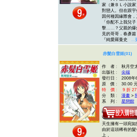
家（兼ＢＬ小說家
對戀人。但在跟宇
因何種因緣際會，
「你配不上我兒子
擊……？父親的爆
見的哥哥．春彥篇
『純愛羅曼史
..
赤髮白雪姬(01)
作 者 : 秋月空
出版社 :
尖端
發行日 : 2008年
原 價 : 30.00 
特 價 : 9 折 27
分 類 :
漫畫
>
系 列 :
星戀館
天生擁有一頭宛如
由於這頭稀有的髮
上，