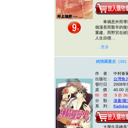
車禍意外而導致
個漫長而艱辛的復
重建。而野宮在經
人生目標…
...更多
純情羅曼史（10
作 者 : 中村春
出版社 :
台灣角
發行日 : 2008年
原 價 : 40.00 
特 價 : 9 折 36
分 類 :
漫畫/圖
系 列 :
Kadokaw
大學生高橋美?