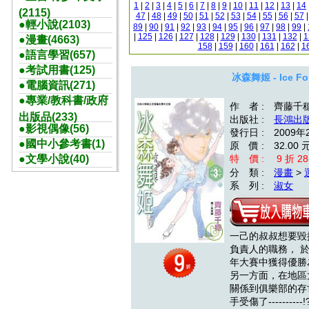
1
|
2
|
3
|
4
|
5
|
6
|
7
|
8
|
9
|
10
|
11
|
12
|
13
|
14
(2115)
47
|
48
|
49
|
50
|
51
|
52
|
53
|
54
|
55
|
56
|
57
●輕小說(2103)
89
|
90
|
91
|
92
|
93
|
94
|
95
|
96
|
97
|
98
|
99
|
|
125
|
126
|
127
|
128
|
129
|
130
|
131
|
132
|
1
●漫畫(4663)
158
|
159
|
160
|
161
|
162
|
1
●語言學習(657)
●考試用書(125)
冰森舞姬 - Ice For
●電腦資訊(271)
●專業/教科書/政府
作 者 : 齊藤千
出版品(233)
出版社 :
長鴻出
●影視偶像(56)
發行日 : 2009年
●國中小參考書(1)
原 價 : 32.00 
●文學小說(40)
特 價 : 9 折 28
分 類 :
漫畫
>
系 列 :
淑女
一己的叔叔想要毀
負責人的職務， 
年大賽中獲得優勝
另一方面，在地區
關係到俱樂部的存
手受傷了----------