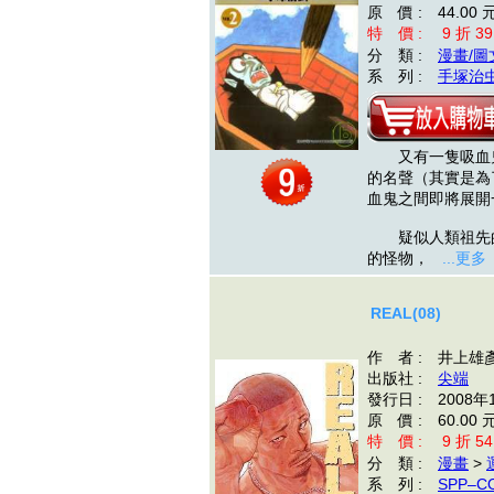
原 價 : 44.00 
特 價 : 9 折 39
分 類 :
漫畫/圖
系 列 :
手塚治
又有一隻吸血鬼
的名聲（其實是為
血鬼之間即將展開
疑似人類祖先的
的怪物，
...更多
REAL(08)
作 者 : 井上雄
出版社 :
尖端
發行日 : 2008年
原 價 : 60.00 
特 價 : 9 折 54
分 類 :
漫畫
>
系 列 :
SPP–C