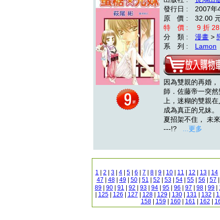
發行日 : 2007年
原 價 : 32.00 
特 價 : 9 折 28
分 類 :
漫畫
>
系 列 :
Lamon
因為雙親的再婚，
師．佐藤帝一突然
上，迷糊的雙親在
成為真正的兄妹。
夏招架不住， 未來的
---!?
...更多
1
|
2
|
3
|
4
|
5
|
6
|
7
|
8
|
9
|
10
|
11
|
12
|
13
|
14
47
|
48
|
49
|
50
|
51
|
52
|
53
|
54
|
55
|
56
|
57
89
|
90
|
91
|
92
|
93
|
94
|
95
|
96
|
97
|
98
|
99
|
|
125
|
126
|
127
|
128
|
129
|
130
|
131
|
132
|
1
158
|
159
|
160
|
161
|
162
|
1