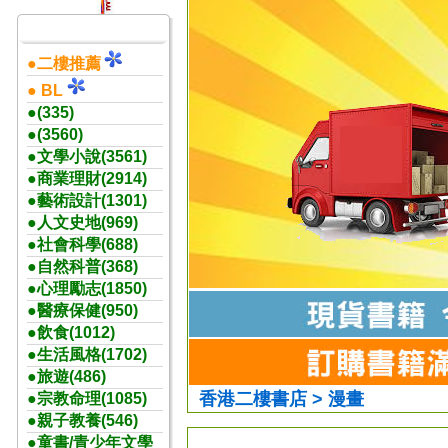
●二樓推薦
● BL
●(335)
●(3560)
●文學小說(3561)
●商業理財(2914)
●藝術設計(1301)
●人文史地(969)
●社會科學(688)
●自然科普(368)
●心理勵志(1850)
●醫療保健(950)
●飲食(1012)
●生活風格(1702)
●旅遊(486)
香港二樓書店 > 漫畫
●宗教命理(1085)
●親子教養(546)
●童書/青少年文學