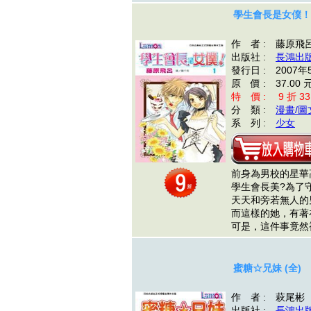
學生會長是女僕！ 
作 者 : 藤原飛
出版社 :
長鴻出
發行日 : 2007年
原 價 : 37.00 
特 價 : 9 折 33
分 類 :
漫畫/圖
系 列 :
少女
前身為男校的星華
學生會長美?為了
天天和旁若無人的
而這樣的她，有著在
可是，這件事竟然
蜜糖☆兄妹 (全)
作 者 : 萩尾彬
出版社 :
長鴻出