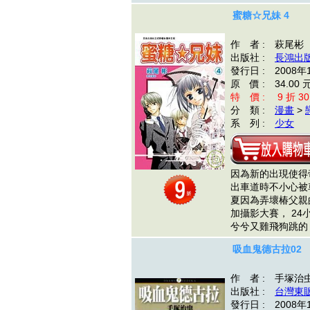
蜜糖☆兄妹 4
作 者 : 萩尾彬
出版社 :
長鴻出
發行日 : 2008年
原 價 : 34.00 
特 價 : 9 折 30
分 類 :
漫畫
>
系 列 :
少女
因為新的出現使得
出車道時不小心被車
夏因為弄壞椿父親
加攝影大賽， 2
兮兮又雞飛狗跳的 
吸血鬼德古拉02
作 者 : 手塚治
出版社 :
台灣東
發行日 : 2008年