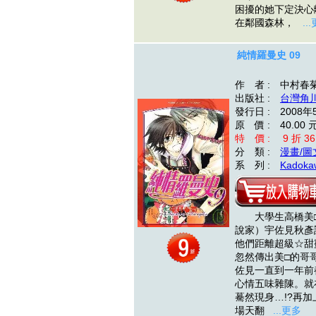
困擾的她下定決心
在鄰國森林，
..
純情羅曼史 09
作 者 : 中村春
出版社 :
台灣角
發行日 : 2008年
原 價 : 40.00 
特 價 : 9 折 36
分 類 :
漫畫/圖
系 列 :
Kadokaw
大學生高橋美□不
說家）宇佐見秋彥
他們距離超級☆甜
忽然傳出美□的哥
佐見一直到一年前
心情五味雜陳。就
驀然現身…!?再
場天翻
...更多