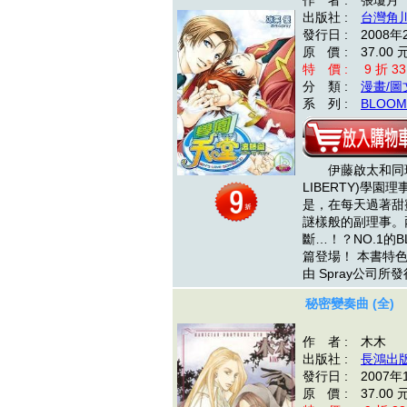
作 者 : 張瓊月
出版社 :
台灣角
發行日 : 2008年
原 價 : 37.00 
特 價 : 9 折 33
分 類 :
漫畫/圖
系 列 :
BLOOM 
伊藤啟太和同班同
LIBERTY)學
是，在每天過著甜
謎樣般的副理事。
斷…！？NO.1的
篇登場！ 本書特
由 Spray公司所
秘密變奏曲 (全)
作 者 : 木木
出版社 :
長鴻出
發行日 : 2007年
原 價 : 37.00 