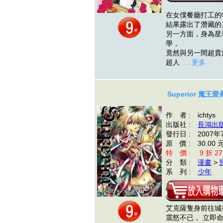
在女僕餐廳打工的
結果露出了潛藏的
另一方面，身為星
學，
竟然與另一間超貴
超人
...更多
Superior 魔王愛
作 者 : ichtys
出版社 :
長鴻出
發行日 : 2007年
原 價 : 30.00 
特 價 : 9 折 27
分 類 :
漫畫
>
系 列 :
少年
艾克薩隻身前往城
震怒不已， 立即