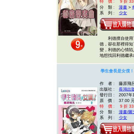
特 價 : 9 折 33
分 類 :
漫畫
>
系 列 :
少女
利德擅自使用了
德，卻在那裡得知
變，利德的心情陷
地想找回利德繼
學生會長是女僕！ 
作 者 : 藤原飛
出版社 :
長鴻出
發行日 : 2007年
原 價 : 37.00 
特 價 : 9 折 33
分 類 :
漫畫/圖
系 列 :
少女