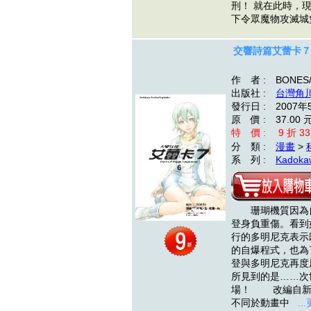
刑！ 就在此時，
下令眾魔物攻滅
交響詩篇艾蕾卡７
作 者 : BONE
出版社 :
台灣角
發行日 : 2007年
原 價 : 37.00 
特 價 : 9 折 33
分 類 :
漫畫
>
系 列 :
Kadokaw
珊瑚機質因為自
登身負重傷。看到
行的多明尼克表示
的自爆程式，也為
登與多明尼克再度
所見到的是……次
場！ 改編自新
不同於動畫中
..