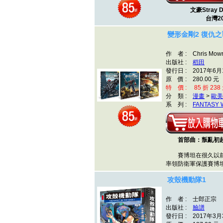
文豪Stray 
台灣20
變形金剛2 復仇之
作 者 : Chris Mowr
出版社 :
稻田
發行日 : 2017年6月
原 價 : 280.00 元
特 價 : 85 折 238
分 類 :
漫畫
>
歐美
系 列 :
FANTASY
首部曲：叛亂初
賽博坦在很久以前
率領防衛軍保護賽
攻殼機動隊1
作 者 : 士郎正宗
出版社 :
臉譜
發行日 : 2017年3月