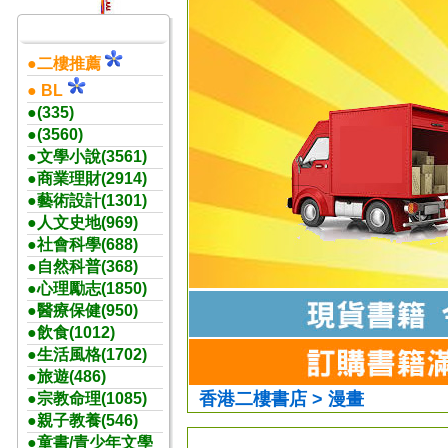
●二樓推薦
● BL
●(335)
●(3560)
●文學小說(3561)
●商業理財(2914)
●藝術設計(1301)
●人文史地(969)
●社會科學(688)
●自然科普(368)
●心理勵志(1850)
●醫療保健(950)
●飲食(1012)
●生活風格(1702)
●旅遊(486)
香港二樓書店 > 漫畫
●宗教命理(1085)
●親子教養(546)
●童書/青少年文學