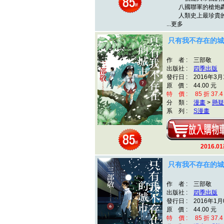
八國聯軍的槍炮轟
人類史上最珍貴的
...更多
只有我不存在的城
作 者 : 三部敬
出版社 :
四季出版
發行日 : 2016年3月
原 價 : 44.00 元
特 價 : 85 折 37.4
分 類 :
漫畫
>
懸疑
系 列 :
S漫畫
2016.
只有我不存在的城
作 者 : 三部敬
出版社 :
四季出版
發行日 : 2016年1月
原 價 : 44.00 元
特 價 : 85 折 37.4