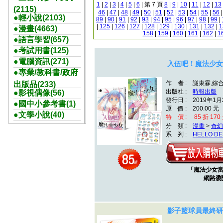
1
|
2
|
3
|
4
|
5
|
6
| 第 7 頁
8
|
9
|
10
|
11
|
12
|
13
(2115)
46
|
47
|
48
|
49
|
50
|
51
|
52
|
53
|
54
|
55
|
56
●輕小說(2103)
89
|
90
|
91
|
92
|
93
|
94
|
95
|
96
|
97
|
98
|
99
|
|
125
|
126
|
127
|
128
|
129
|
130
|
131
|
132
|
1
●漫畫(4663)
158
|
159
|
160
|
161
|
162
|
1
●語言學習(657)
●考試用書(125)
●電腦資訊(271)
入伍吧！魔法少女
●專業/教科書/政府
作 者 : 謝東霖,綜
出版品(233)
出版社 :
時報出版
●影視偶像(56)
發行日 : 2019年1月
●國中小參考書(1)
原 價 : 200.00 元
●文學小說(40)
特 價 : 85 折 170
分 類 :
漫畫
>
奇幻
系 列 :
HELLO DE
「魔法少女
網路瀏覽
影子籃球員最終研