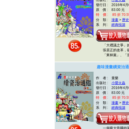
出版社 :
小螢火蟲
發行日 : 2016年4月
原 價 : 83.00 元
特 價 : 85 折 70.5
分 類 :
漫畫
>
歷史
系 列 :
經典悅讀
「大禮議之爭」的
張居正的改革，卻
「東林黨」、「浙
趣味漫畫續資治通
作 者 : 童樂
出版社 :
小螢火蟲
發行日 : 2016年4月
原 價 : 83.00 元
特 價 : 85 折 70.5
分 類 :
漫畫
>
歷史
系 列 :
經典悅讀
一個龐大帝國的落