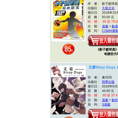
作 者 : 影子籃球
出版社 :
大風文化
發行日 : 2018年10
原 價 : 93.00 元
特 價 : 85 折 79.0
分 類 :
漫畫
>
動漫
系 列 :
COMIX愛
《影子籃球員
奇蹟世代
文豪Stray Dogs 
作 者 : 春河35
出版社 :
四季出版
發行日 : 2018年6月
原 價 : 44.00 元
特 價 : 85 折 37.4
分 類 :
漫畫
>
動作
系 列 :
S漫畫