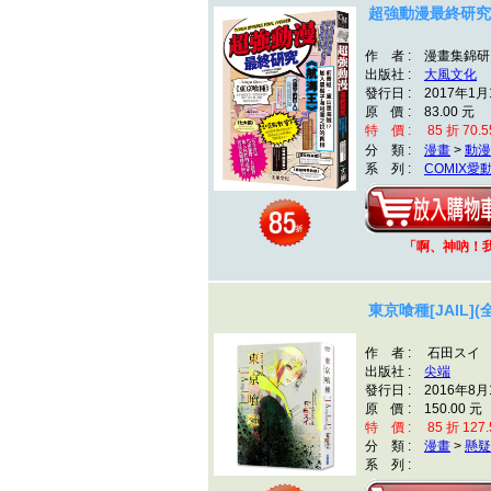
超強動漫最終研究
作 者 : 漫畫集錦
出版社 :
大風文化
發行日 : 2017年1月
原 價 : 83.00 元
特 價 : 85 折 70.5
分 類 :
漫畫
>
動漫
系 列 :
COMIX愛
「啊、神吶！
東京喰種[JAIL](全
作 者 : 石田スイ
出版社 :
尖端
發行日 : 2016年8月
原 價 : 150.00 元
特 價 : 85 折 127.
分 類 :
漫畫
>
懸疑
系 列 :