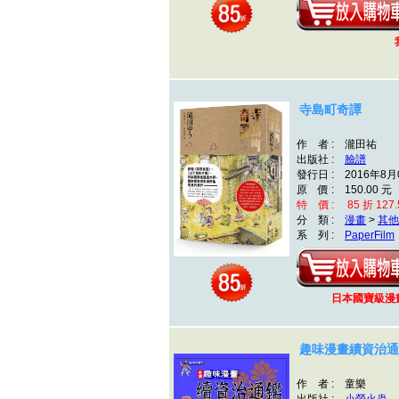
寺島町奇譚
作 者 : 瀧田祐
出版社 :
臉譜
發行日 : 2016年8月
原 價 : 150.00 元
特 價 : 85 折 127.
分 類 :
漫畫
>
其他
系 列 :
PaperFilm
日本國寶級漫
趣味漫畫續資治通
作 者 : 童樂