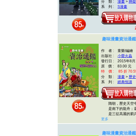
分 類 :
漫畫
>
懸疑
系 列 :
S漫畫
趣味漫畫資治通鑑
作 者 : 童樂/編繪
出版社 :
小螢火蟲
發行日 : 2015年8月
原 價 : 83.00 元
特 價 : 85 折 70.5
分 類 :
漫畫
>
歷史
系 列 :
經典悅讀
隋朝，歷史天空中
是南下的龍舟；還
是三征高麗的窮兵
更多
趣味漫畫資治通鑑