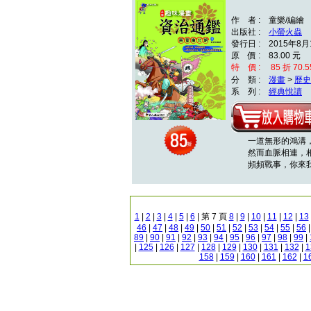
作 者 : 童樂/編繪
出版社 :
小螢火蟲
發行日 : 2015年8月
原 價 : 83.00 元
特 價 : 85 折 70.5
分 類 :
漫畫
>
歷史
系 列 :
經典悅讀
一道無形的鴻溝，
然而血脈相連，相
頻頻戰事，你來我
1
|
2
|
3
|
4
|
5
|
6
| 第 7 頁
8
|
9
|
10
|
11
|
12
|
13
46
|
47
|
48
|
49
|
50
|
51
|
52
|
53
|
54
|
55
|
56
89
|
90
|
91
|
92
|
93
|
94
|
95
|
96
|
97
|
98
|
99
|
|
125
|
126
|
127
|
128
|
129
|
130
|
131
|
132
|
1
158
|
159
|
160
|
161
|
162
|
1