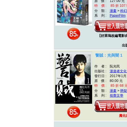
原 價 : 127.00 元
特 價 : 85 折 107.
分 類 :
漫畫
>
科幻
系 列 :
PaperFilm
【好萊塢改編電影
出
警賊：光與闇 1
作 者 : 阮光民
出版社 :
漫遊者文化
發行日 : 2017年1月
原 價 : 80.00 元
特 價 : 85 折 68 
分 類 :
漫畫
>
懸疑
系 列 :
視覺文學
魔化的