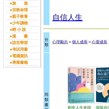
●旅 遊
●宗教命理
自信人生
●親子教養
●少年讀物
●輕 小 說
●漫 畫
分
心理勵志
>
個人成長
>
心靈成長
●語言學習
類
●考試用書
●電腦資訊
●專業書籍
同
類
書
創造人生奇蹟
假裝自